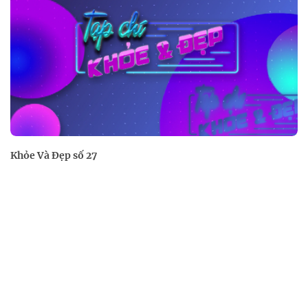
Khỏe Và Đẹp số 27