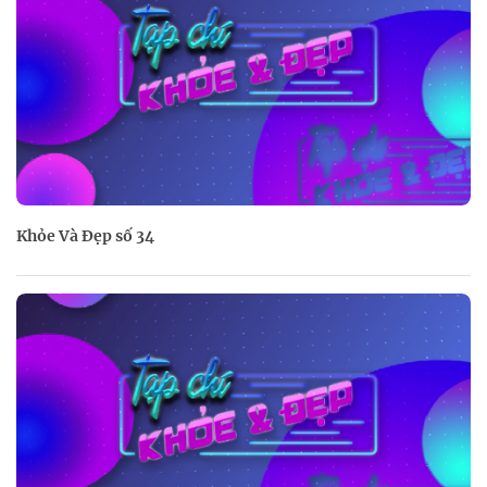
Khỏe Và Đẹp số 34