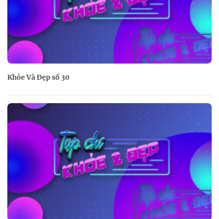
Khỏe Và Đẹp số 30