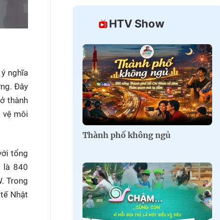
HTV Show
 ý nghĩa
ờng. Đây
rở thành
o vệ môi
Thành phố không ngủ
với tổng
 là 840
W. Trong
 tế Nhật