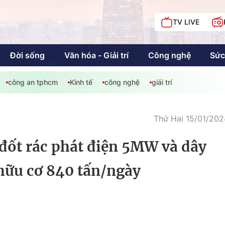
TV LIVE
Đời sống
Văn hóa - Giải trí
Công nghệ
Sức
công an tphcm
Kinh tế
công nghệ
giải trí
iải trí
Giáo dục
Kinh tế
Chí
c
Thứ Hai 15/01/202
ốt rác phát điện 5MW và dây
Sức khỏe
Đời sống
hữu cơ 840 tấn/ngày
Khán giả HTV
Chuyện chúng tôi