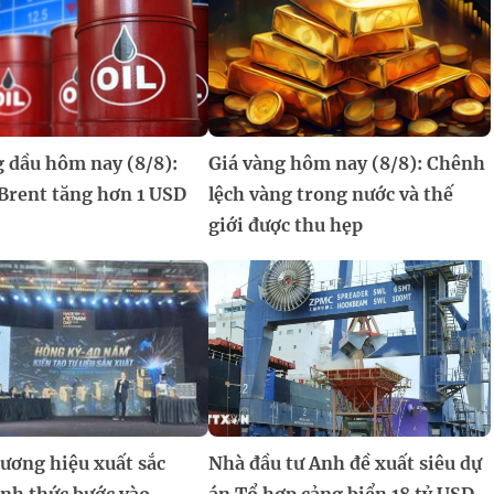
g dầu hôm nay (8/8):
Giá vàng hôm nay (8/8): Chênh
 Brent tăng hơn 1 USD
lệch vàng trong nước và thế
giới được thu hẹp
ương hiệu xuất sắc
Nhà đầu tư Anh đề xuất siêu dự