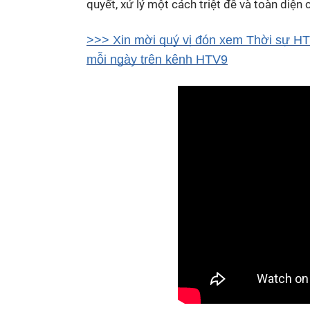
quyết, xử lý một cách triệt để và toàn diện 
>>> Xin mời quý vị đón xem Thời sự HTV
mỗi ngày trên kênh HTV9