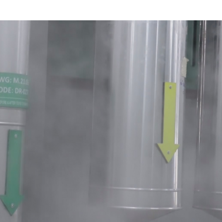
HTV Phim
HTV Sự kiện
HTV
 không
Phim truyền hình
Made By Vietnam
Cuộ
Cúp
Phim tài liệu
Ngày hội HTV
Cuộ
Innovation Fest
HT
Chung một tấm
SEA
 đình
lòng
khác
 trình