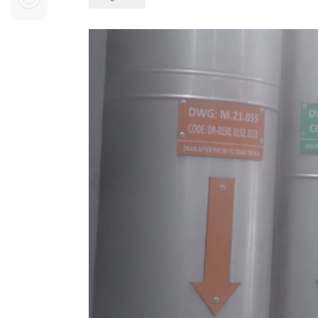
Sự kiện quan tâm
Chuyên đề
HTV Show
Không gian văn hóa
Thành phố
Hồ Chí Minh
ngủ
Chuyển đổi số
Chậm
Bé xem gì
Mái ấm gia
Việt
Các show 
Các chương
khác