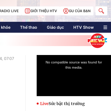
RADIO LIVE
GIỚI THIỆU HTV
GU CỦA BẠN
 khỏe
Thể thao
Giáo dục
HTV Show
nh trị
Multimedia
Multiform
Longform
NewZgraphic
4, 07:07
Doanh nhân Sài
Gòn
Các trang liên kết
Live
Sức bật thị trường