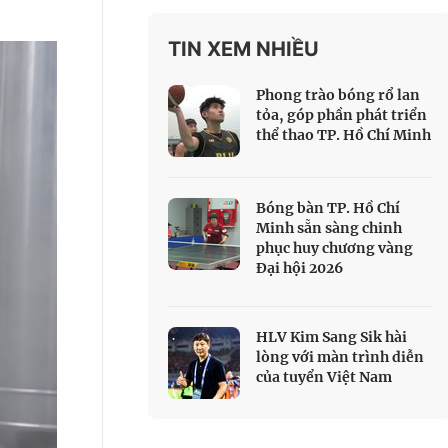
 Thể thao
TIN XEM NHIỀU
c đua xe đạp
 Truyền hình
Phong trào bóng rổ lan
c đua offroad
tỏa, góp phần phát triển
thể thao TP. Hồ Chí Minh
V
 Games 33
Bóng bàn TP. Hồ Chí
Minh sẵn sàng chinh
phục huy chương vàng
Đại hội 2026
HLV Kim Sang Sik hài
lòng với màn trình diễn
của tuyển Việt Nam