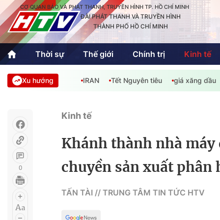
CƠ QUAN BÁO VÀ PHÁT THANH, TRUYỀN HÌNH TP. HỒ CHÍ MINH
ĐÀI PHÁT THANH VÀ TRUYỀN HÌNH
THÀNH PHỐ HỒ CHÍ MINH
Thời sự
Thế giới
Chính trị
Kinh tế
Xu hướng
IRAN
Tết Nguyên tiêu
giá xăng dầu
Thời sự
Thể thao
Văn hóa - G
Trong nước
Trong nướ
Kinh tế
Quốc tế
Quốc tế
Khánh thành nhà máy đ
An Sinh
Sách hay cuối tuần
Thế giới
chuyền sản xuất phân 
0
Kinh doanh
Công nghệ
Phóng sự
TẤN TÀI // TRUNG TÂM TIN TỨC HTV