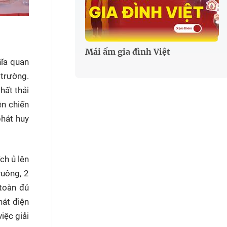
Mái ấm gia đình Việt
hĩa quan
 trường.
hất thải
ện chiến
phát huy
ch ủ lên
vuông, 2
 toàn đủ
hát điện
iệc giải