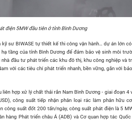
át điện 5MW đầu tiên ở tỉnh Bình Dương
nh kỹ sư BIWASE tự thiết kế thi công vận hành… dự án lớn có
sở hạ tầng của tỉnh Bình Dương để đảm bảo vệ sinh môi trư
u nhà đầu tư phát triển các khu đô thị, khu công nghiệp và t
Nam với các tiêu chí phát triển nhanh, bền vững, gắn với bả
liên hợp xử lý chất thải rắn Nam Bình Dương - giai đoạn 4 
USD), công suất tiếp nhận phân loại rác làm phân hữu cơ
iện công suất đốt 200 tấn/ngày, công suất phát điện là 5 M
gân hàng Phát triển châu Á (ADB) và Cơ quan hợp tác Quốc