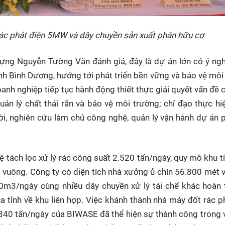
ác phát điện 5MW và dây chuyền sản xuất phân hữu cơ
 dựng Nguyễn Tường Văn đánh giá, đây là dự án lớn có ý ng
 tỉnh Bình Dương, hướng tới phát triển bền vững và bảo vệ môi
anh nghiệp tiếp tục hành động thiết thực giải quyết vấn đề c
uản lý chất thải rắn và bảo vệ môi trường; chỉ đạo thực hi
ời, nghiên cứu làm chủ công nghệ, quản lý vận hành dự án 
 tách lọc xử lý rác công suất 2.520 tấn/ngày, quy mô khu tí
 vuông. Công ty có diện tích nhà xưởng ủ chín 56.800 mét 
00m3/ngày cùng nhiều dây chuyền xử lý tái chế khác hoàn
a tỉnh về khu liên hợp. Việc khánh thành nhà máy đốt rác p
40 tấn/ngày của BIWASE đã thể hiện sự thành công trong v