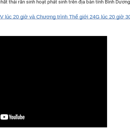
chất thải rắn sinh hoạt phát sinh trên địa bàn tỉnh Bình Dương
 lúc 20 giờ và Chương trình Thế giới 24G lúc 20 giờ 3