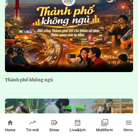
Thành phố không ngủ
Home
Show
Live&lịch
Tin mới
Multiform
Menu