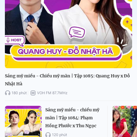
Sáng mỹ miều - Chiều mỹ mãn | Tập 1085: Quang Huy x Đỗ
Nhật Hà
180 phút
VOH FM 87.7MHz
Sáng mỹ miều - chiều mỹ
mãn | Tập 1084: Phạm
Hồng Phước x Thu Ngọc
120 phút