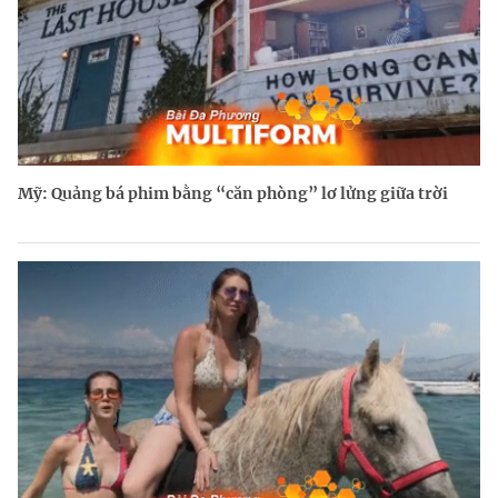
Mỹ: Quảng bá phim bằng “căn phòng” lơ lửng giữa trời