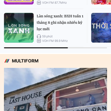
VOH FM 87.7MHz
Làn sóng xanh: BXH tuần 1
tháng 8 ghi nhận nhiều kỷ
lục mới
59 phút
VOH FM 99.9 MHz
MULTIFORM