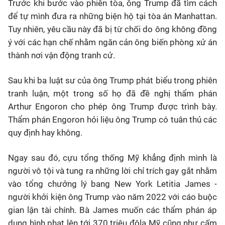
Trước khi bước vào phiên tòa, ông Trump đã tìm cách
để tự mình đưa ra những biện hộ tại tòa án Manhattan.
Tuy nhiên, yêu cầu này đã bị từ chối do ông không đồng
ý với các hạn chế nhằm ngăn cản ông biến phòng xử án
thành nơi vận động tranh cử.
Sau khi ba luật sư của ông Trump phát biểu trong phiên
tranh luận, một trong số họ đã đề nghị thẩm phán
Arthur Engoron cho phép ông Trump được trình bày.
Thẩm phán Engoron hỏi liệu ông Trump có tuân thủ các
quy định hay không.
Ngay sau đó, cựu tổng thống Mỹ khẳng định mình là
người vô tội và tung ra những lời chỉ trích gay gắt nhằm
vào tổng chưởng lý bang New York Letitia James -
người khởi kiện ông Trump vào năm 2022 với cáo buộc
gian lận tài chính. Bà James muốn các thẩm phán áp
dụng hình phạt lên tới 370 triệu đôla Mỹ cũng như cấm