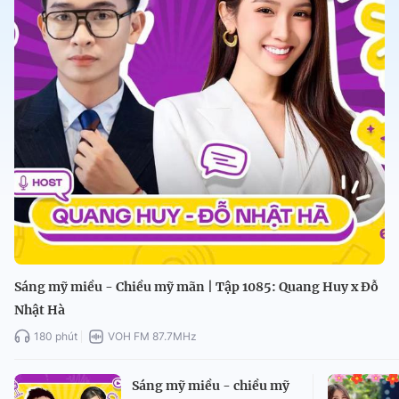
Sáng mỹ miều - Chiều mỹ mãn | Tập 1085: Quang Huy x Đỗ
Nhật Hà
180 phút
VOH FM 87.7MHz
Sáng mỹ miều - chiều mỹ