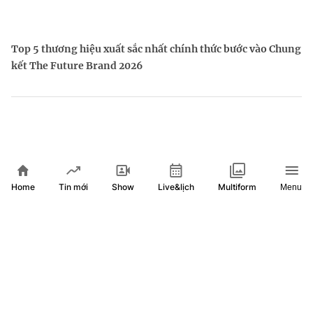
Top 5 thương hiệu xuất sắc nhất chính thức bước vào Chung
kết The Future Brand 2026
Home
Show
Live&lịch
Tin mới
Multiform
Menu
Nhà đầu tư Anh đề xuất siêu dự án Tổ hợp cảng biển 18 tỷ