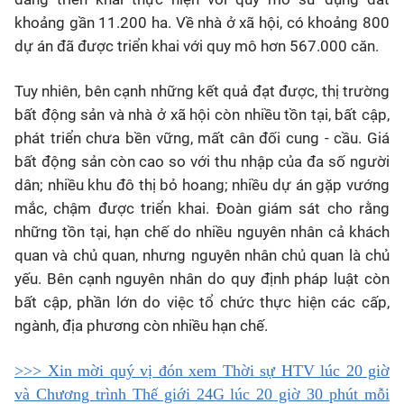
khoảng gần 11.200 ha. Về nhà ở xã hội, có khoảng 800
dự án đã được triển khai với quy mô hơn 567.000 căn.
T
uy nhiên, bên cạnh những kết quả đạt được, thị trường
bất động sản và nhà ở xã hội còn nhiều tồn tại, bất cập,
phát triển chưa bền vững, mất cân đối cung - cầu. Giá
bất động sản còn cao so với thu nhập của đa số người
dân; nhiều khu đô thị bỏ hoang; nhiều dự án gặp vướng
mắc, chậm được triển khai. Đoàn giám sát cho rằng
những tồn tại, hạn chế do nhiều nguyên nhân cả khách
quan và chủ quan, nhưng nguyên nhân chủ quan là chủ
yếu. Bên cạnh nguyên nhân do quy định pháp luật còn
bất cập, phần lớn do việc tổ chức thực hiện các cấp,
ngành, địa phương còn nhiều hạn chế.
>>> Xin mời quý vị đón xem Thời sự HTV lúc 20 giờ
và Chương trình Thế giới 24G lúc 20 giờ 30 phút mỗi