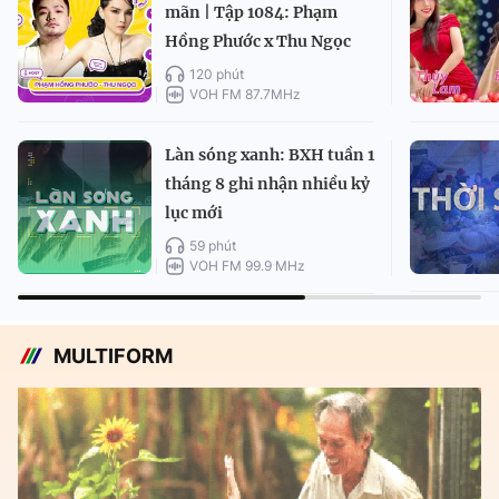
mãn | Tập 1084: Phạm
Hồng Phước x Thu Ngọc
120 phút
VOH FM 87.7MHz
Làn sóng xanh: BXH tuần 1
tháng 8 ghi nhận nhiều kỷ
lục mới
59 phút
VOH FM 99.9 MHz
MULTIFORM