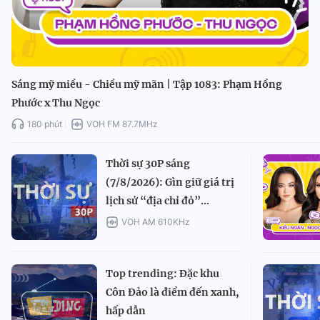
Sáng mỹ miều - Chiều mỹ mãn | Tập 1083: Phạm Hồng
Phước x Thu Ngọc
180 phút
VOH FM 87.7MHz
Thời sự 30P sáng
(7/8/2026): Gìn giữ giá trị
lịch sử “địa chỉ đỏ”...
VOH AM 610KHz
Top trending: Đặc khu
Côn Đảo là điểm đến xanh,
hấp dẫn