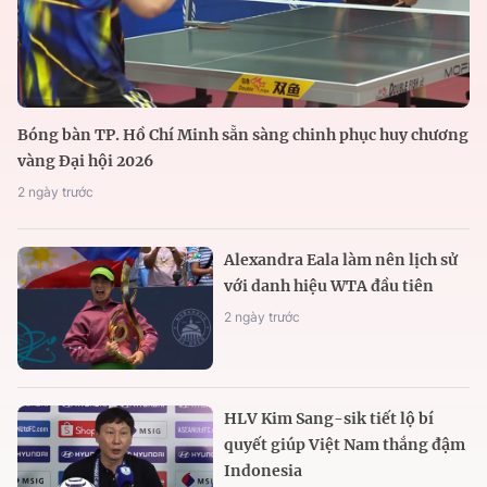
Bóng bàn TP. Hồ Chí Minh sẵn sàng chinh phục huy chương
vàng Đại hội 2026
2 ngày trước
Alexandra Eala làm nên lịch sử
với danh hiệu WTA đầu tiên
2 ngày trước
HLV Kim Sang-sik tiết lộ bí
quyết giúp Việt Nam thắng đậm
Indonesia