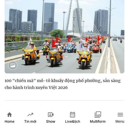
100 "chiến mã" mô-tô khuấy động phố phường, sẵn sàng
cho hành trình xuyên Việt 2026
Home
Show
Live&lịch
Tin mới
Multiform
Menu