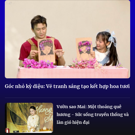
Góc nhỏ kỳ diệu: Vẽ tranh sáng tạo kết hợp hoa tươi
Vườn sao Mai: Một thoáng quê
hương - Sức sống truyền thống và
làn gió hiện đại