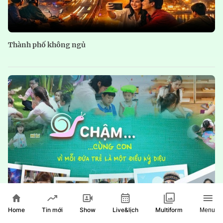
Thành phố không ngủ
Home
Show
Live&lịch
Tin mới
Multiform
Menu
Chậm