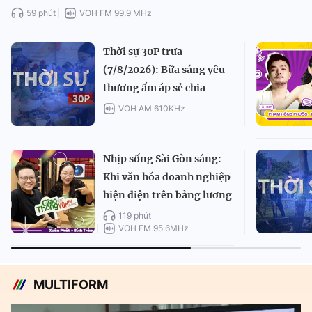
59 phút
VOH FM 99.9 MHz
Thời sự 30P trưa
(7/8/2026): Bữa sáng yêu
thương ấm áp sẻ chia
VOH AM 610KHz
Nhịp sống Sài Gòn sáng:
Khi văn hóa doanh nghiệp
hiện diện trên bảng lương
119 phút
VOH FM 95.6MHz
MULTIFORM