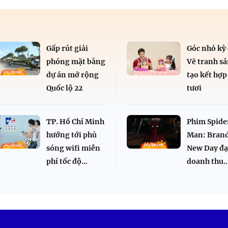
Gấp rút giải
Góc nhỏ kỳ 
phóng mặt bằng
Vẽ tranh s
dự án mở rộng
tạo kết hợp
Quốc lộ 22
tươi
TP. Hồ Chí Minh
Phim Spide
hướng tới phủ
Man: Bran
sóng wifi miễn
New Day đạ
phí tốc độ...
doanh thu..