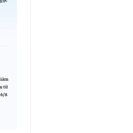
Ngọc
u
P
:
giảm
u từ
 6/8