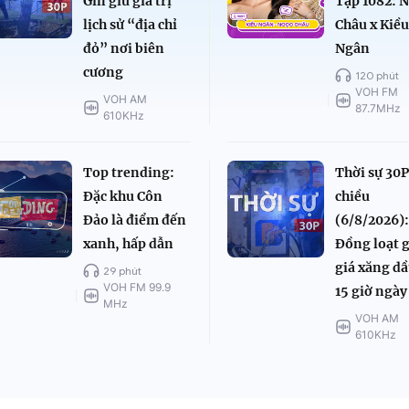
Gìn giữ giá trị
Tập 1082: 
lịch sử “địa chỉ
Châu x Kiề
đỏ” nơi biên
Ngân
cương
120 phút
VOH FM
VOH AM
87.7MHz
610KHz
Top trending:
Thời sự 30
Đặc khu Côn
chiều
Đảo là điểm đến
(6/8/2026)
xanh, hấp dẫn
Đồng loạt 
giá xăng dầ
29 phút
VOH FM 99.9
15 giờ ngày
MHz
VOH AM
610KHz