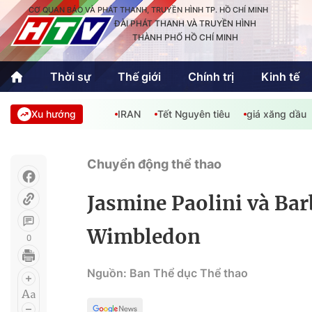
CƠ QUAN BÁO VÀ PHÁT THANH, TRUYỀN HÌNH TP. HỒ CHÍ MINH
ĐÀI PHÁT THANH VÀ TRUYỀN HÌNH
THÀNH PHỐ HỒ CHÍ MINH
Thời sự
Thế giới
Chính trị
Kinh tế
Xu hướng
IRAN
Tết Nguyên tiêu
giá xăng dầu
Thời sự
Thể thao
Văn hóa - G
Trong nước
Trong nướ
Chuyển động thể thao
Quốc tế
Quốc tế
Jasmine Paolini và Bar
An Sinh
Sách hay cuối tuần
Thế giới
Wimbledon
0
Kinh doanh
Công nghệ
Phóng sự
Nguồn: Ban Thể dục Thể thao