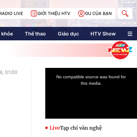
RADIO LIVE
GIỚI THIỆU HTV
GU CỦA BẠN
 khỏe
Thể thao
Giáo dục
HTV Show
nh trị
Multimedia
Multiform
Longform
NewZgraphic
, 01:00
Doanh nhân Sài
Gòn
Các trang liên kết
Live
Tạp chí văn nghệ