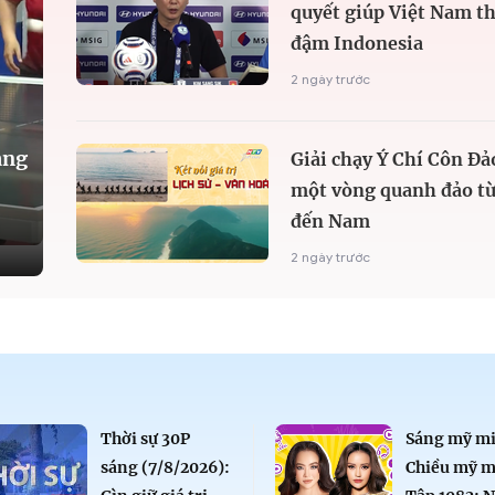
quyết giúp Việt Nam t
đậm Indonesia
2 ngày trước
àng
Giải chạy Ý Chí Côn Đả
một vòng quanh đảo từ
đến Nam
2 ngày trước
Thời sự 30P
Sáng mỹ mi
sáng (7/8/2026):
Chiều mỹ m