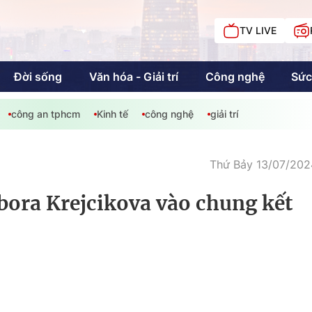
TV LIVE
Đời sống
Văn hóa - Giải trí
Công nghệ
Sức
công an tphcm
Kinh tế
công nghệ
giải trí
iải trí
Giáo dục
Kinh tế
Chí
c
Thứ Bảy 13/07/2024
bora Krejcikova vào chung kết
Sức khỏe
Đời sống
Khán giả HTV
Chuyện chúng tôi