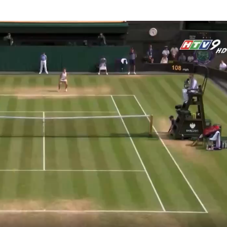
HTV Phim
HTV Sự kiện
HTV
 không
Phim truyền hình
Made By Vietnam
Cuộ
Cúp
Phim tài liệu
Ngày hội HTV
Cuộ
Innovation Fest
HT
Chung một tấm
SEA
 đình
lòng
khác
 trình