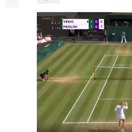
Sự kiện quan tâm
Chuyên đề
HTV Show
Không gian văn hóa
Thành phố
Hồ Chí Minh
ngủ
Chuyển đổi số
Chậm
Bé xem gì
Mái ấm gia
Việt
Các show 
Các chương
khác