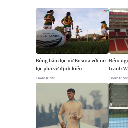
Bóng bầu dục nữ Bosnia với nỗ
Đếm ngư
lực phá vỡ định kiến
tranh W
1 năm trước
1 năm trước