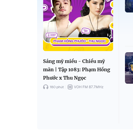
Sáng mỹ miều - Chiều mỹ
mãn | Tập 1083: Phạm Hồng
Phước x Thu Ngọc
180 phút
VOH FM 87.7MHz