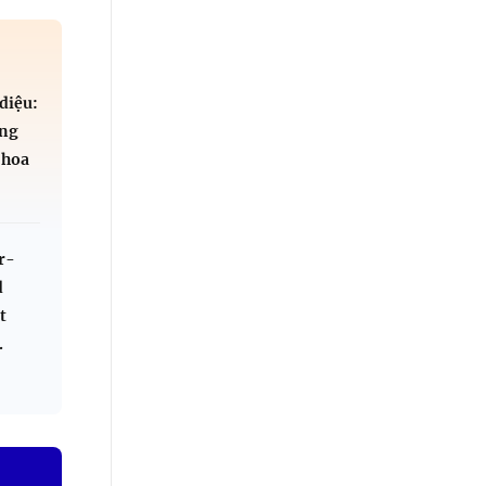
diệu:
áng
 hoa
r-
d
t
.