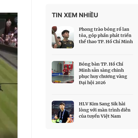
 Thể thao
TIN XEM NHIỀU
c đua xe đạp
 Truyền hình
Phong trào bóng rổ lan
c đua offroad
tỏa, góp phần phát triển
thể thao TP. Hồ Chí Minh
V
 Games 33
Bóng bàn TP. Hồ Chí
Minh sẵn sàng chinh
phục huy chương vàng
Đại hội 2026
HLV Kim Sang Sik hài
lòng với màn trình diễn
của tuyển Việt Nam