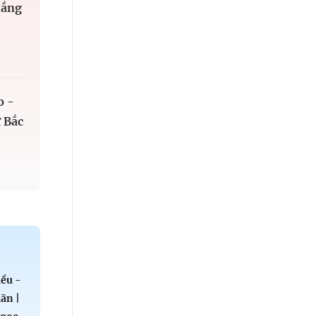
hắng
o -
 Bắc
ều -
ãn |