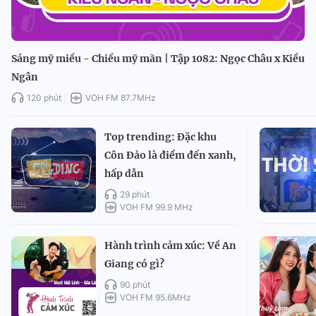
Sáng mỹ miều - Chiều mỹ mãn | Tập 1082: Ngọc Châu x Kiều
Ngân
120 phút
VOH FM 87.7MHz
Top trending: Đặc khu
Côn Đảo là điểm đến xanh,
hấp dẫn
29 phút
VOH FM 99.9 MHz
Hành trình cảm xúc: Về An
Giang có gì?
90 phút
VOH FM 95.6MHz