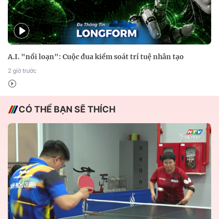
A.I. "nổi loạn": Cuộc đua kiểm soát trí tuệ nhân tạo
2 giờ trước
CÓ THỂ BẠN SẼ THÍCH