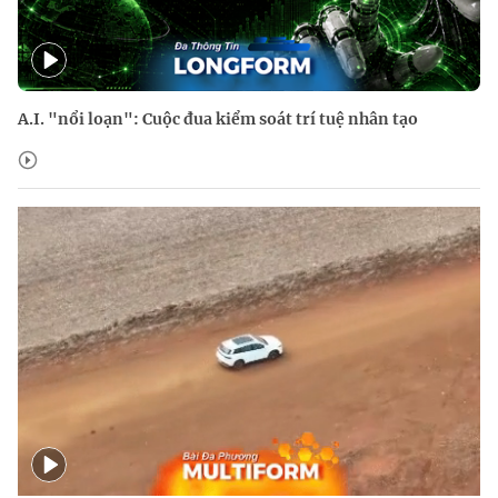
A.I. "nổi loạn": Cuộc đua kiểm soát trí tuệ nhân tạo