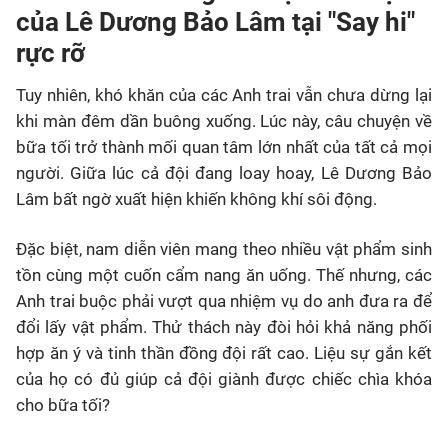
của Lê Dương Bảo Lâm tại "Say hi"
rực rỡ
Tuy nhiên, khó khăn của các Anh trai vẫn chưa dừng lại
khi màn đêm dần buông xuống. Lúc này, câu chuyện về
bữa tối trở thành mối quan tâm lớn nhất của tất cả mọi
người. Giữa lúc cả đội đang loay hoay, Lê Dương Bảo
Lâm bất ngờ xuất hiện khiến không khí sôi động.
Đặc biệt, nam diễn viên mang theo nhiều vật phẩm sinh
tồn cùng một cuốn cẩm nang ăn uống. Thế nhưng, các
Anh trai buộc phải vượt qua nhiệm vụ do anh đưa ra để
đổi lấy vật phẩm. Thử thách này đòi hỏi khả năng phối
hợp ăn ý và tinh thần đồng đội rất cao. Liệu sự gắn kết
của họ có đủ giúp cả đội giành được chiếc chìa khóa
cho bữa tối?