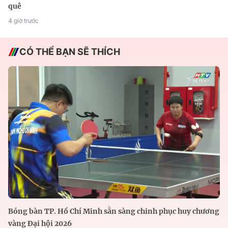
quê
4 giờ trước
CÓ THỂ BẠN SẼ THÍCH
Bóng bàn TP. Hồ Chí Minh sẵn sàng chinh phục huy chương
vàng Đại hội 2026