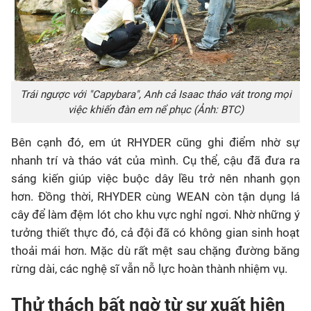
Trái ngược với "Capybara", Anh cả Isaac tháo vát trong mọi
việc khiến đàn em nể phục (Ảnh: BTC)
Bên cạnh đó, em út RHYDER cũng ghi điểm nhờ sự
nhanh trí và tháo vát của mình. Cụ thể, cậu đã đưa ra
sáng kiến giúp việc buộc dây lều trở nên nhanh gọn
hơn. Đồng thời, RHYDER cùng WEAN còn tận dụng lá
cây để làm đệm lót cho khu vực nghỉ ngơi. Nhờ những ý
tưởng thiết thực đó, cả đội đã có không gian sinh hoạt
thoải mái hơn. Mặc dù rất mệt sau chặng đường băng
rừng dài, các nghệ sĩ vẫn nỗ lực hoàn thành nhiệm vụ.
Thử thách bất ngờ từ sự xuất hiện