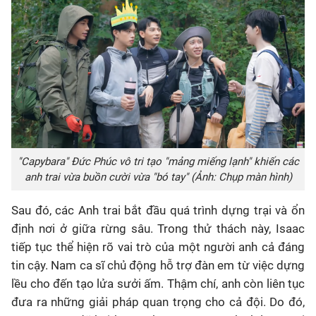
"Capybara" Đức Phúc vô tri tạo "mảng miếng lạnh" khiến các
anh trai vừa buồn cười vừa "bó tay" (Ảnh: Chụp màn hình)
Sau đó, các Anh trai bắt đầu quá trình dựng trại và ổn
định nơi ở giữa rừng sâu. Trong thử thách này, Isaac
tiếp tục thể hiện rõ vai trò của một người anh cả đáng
tin cậy. Nam ca sĩ chủ động hỗ trợ đàn em từ việc dựng
lều cho đến tạo lửa sưởi ấm. Thậm chí, anh còn liên tục
đưa ra những giải pháp quan trọng cho cả đội. Do đó,