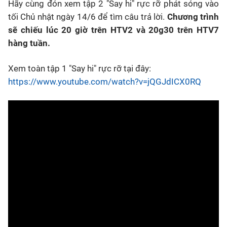
Hãy cùng đón xem tập 2
"Say hi" rực rỡ
phát sóng vào
tối Chủ nhật ngày 14/6 để tìm câu trả lời.
Chương trình
sẽ chiếu lúc 20 giờ trên HTV2 và 20g30 trên HTV7
hàng tuần.
Xem toàn tập 1 "Say hi" rực rỡ tại đây:
https://www.youtube.com/watch?v=jQGJdICX0RQ