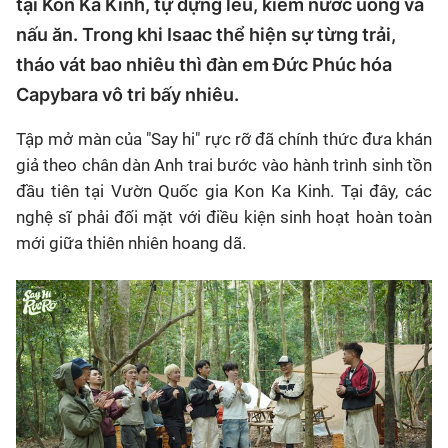
tại Kon Ka Kinh, tự dựng lều, kiếm nước uống và
nấu ăn. Trong khi Isaac thể hiện sự từng trải,
tháo vát bao nhiêu thì đàn em Đức Phúc hóa
Capybara vô tri bấy nhiêu.
Tập mở màn của
"Say hi" rực rỡ
đã chính thức đưa khán
giả theo chân dàn Anh trai bước vào hành trình sinh tồn
đầu tiên tại Vườn Quốc gia Kon Ka Kinh. Tại đây, các
nghệ sĩ phải đối mặt với điều kiện sinh hoạt hoàn toàn
mới giữa thiên nhiên hoang dã.