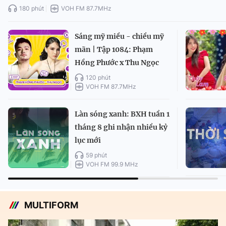
180 phút
VOH FM 87.7MHz
Sáng mỹ miều - chiều mỹ
mãn | Tập 1084: Phạm
Hồng Phước x Thu Ngọc
120 phút
VOH FM 87.7MHz
Làn sóng xanh: BXH tuần 1
tháng 8 ghi nhận nhiều kỷ
lục mới
59 phút
VOH FM 99.9 MHz
MULTIFORM