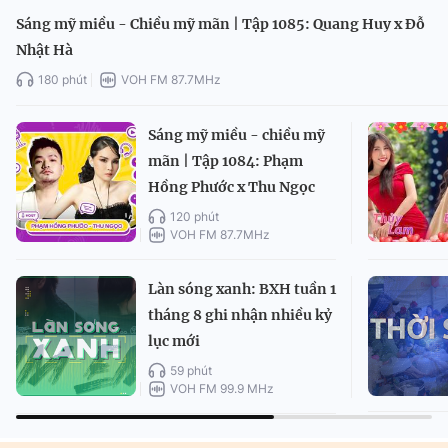
Sáng mỹ miều - Chiều mỹ mãn | Tập 1085: Quang Huy x Đỗ
Nhật Hà
180 phút
VOH FM 87.7MHz
Sáng mỹ miều - chiều mỹ
mãn | Tập 1084: Phạm
Hồng Phước x Thu Ngọc
120 phút
VOH FM 87.7MHz
Làn sóng xanh: BXH tuần 1
tháng 8 ghi nhận nhiều kỷ
lục mới
59 phút
VOH FM 99.9 MHz