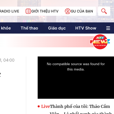
RADIO LIVE
GIỚI THIỆU HTV
GU CỦA BẠN
 khỏe
Thể thao
Giáo dục
HTV Show
nh trị
Multimedia
Multiform
Longform
NewZgraphic
, 04:00
Doanh nhân Sài
Gòn
c
Các trang liên kết
Live
Thành phố của tôi: Thảo Cầm