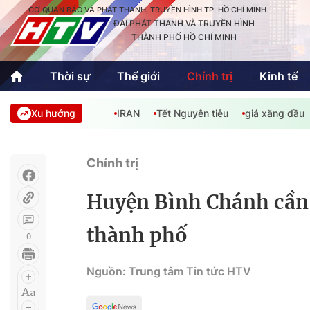
CƠ QUAN BÁO VÀ PHÁT THANH, TRUYỀN HÌNH TP. HỒ CHÍ MINH
ĐÀI PHÁT THANH VÀ TRUYỀN HÌNH
THÀNH PHỐ HỒ CHÍ MINH
Thời sự
Thế giới
Chính trị
Kinh tế
Xu hướng
IRAN
Tết Nguyên tiêu
giá xăng dầu
Thời sự
Thể thao
Văn hóa - G
Trong nước
Trong nướ
Chính trị
Quốc tế
Quốc tế
Huyện Bình Chánh cần 
An Sinh
Sách hay cuối tuần
Thế giới
thành phố
0
Kinh doanh
Công nghệ
Phóng sự
Nguồn: Trung tâm Tin tức HTV