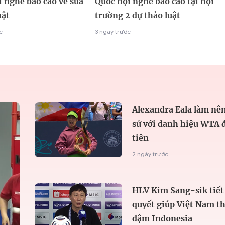
 nghe báo cáo về sửa
Quốc hội nghe báo cáo tại hội
uật
trường 2 dự thảo luật
c
3 ngày trước
Alexandra Eala làm nên
sử với danh hiệu WTA 
tiên
2 ngày trước
HLV Kim Sang-sik tiết 
quyết giúp Việt Nam t
đậm Indonesia