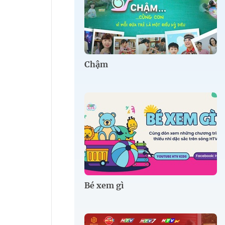
Chậm
Bé xem gì