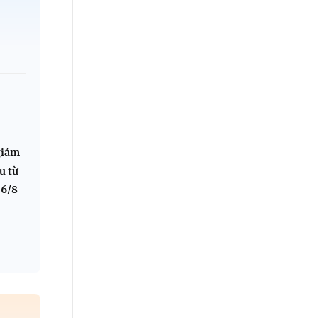
P
:
giảm
u từ
 6/8