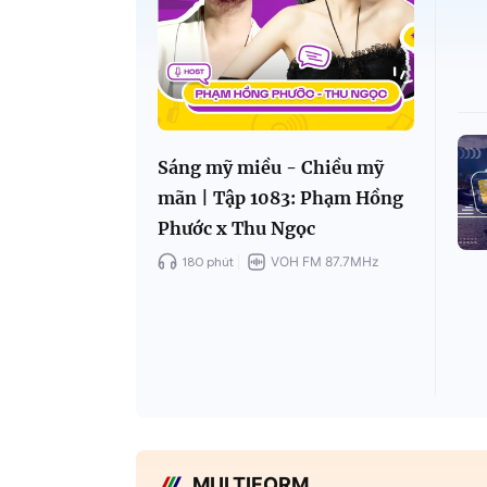
Sáng mỹ miều - Chiều mỹ
mãn | Tập 1083: Phạm Hồng
Phước x Thu Ngọc
180 phút
VOH FM 87.7MHz
MULTIFORM