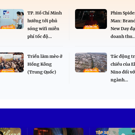
TP. Hồ Chí Minh
Phim Spide
hướng tới phủ
Man: Bran
sóng wifi miễn
New Day đạ
phí tốc độ...
doanh thu..
Triển lãm mèo ở
Tác động tr
Hồng Kông
chiều của E
(Trung Quốc)
Nino đối vớ
ngành...