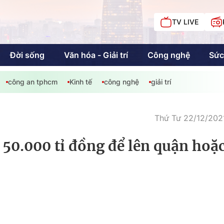
TV LIVE
Đời sống
Văn hóa - Giải trí
Công nghệ
Sức
công an tphcm
Kinh tế
công nghệ
giải trí
iải trí
Giáo dục
Kinh tế
Chí
c
Thứ Tư 22/12/2021
50.000 tỉ đồng để lên quận hoặ
Sức khỏe
Đời sống
Khán giả HTV
Chuyện chúng tôi