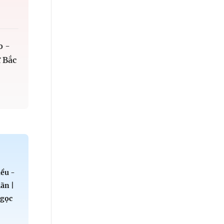
o -
 Bắc
ều -
ãn |
Ngọc
u