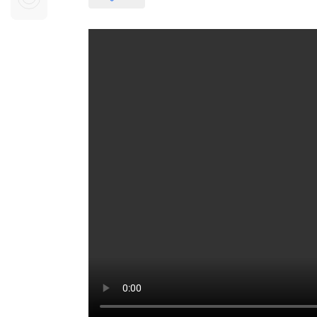
Sự kiện quan tâm
Chuyên đề
HTV Show
Không gian văn hóa
Thành phố
Hồ Chí Minh
ngủ
Chuyển đổi số
Chậm
Bé xem gì
Mái ấm gia
Việt
Các show 
Các chương
khác