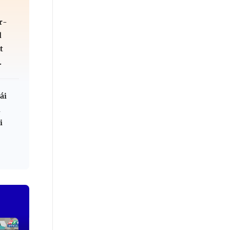
r-
d
t
.
ái
l
i