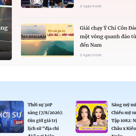
2 ngày trước
àng
Giải chạy Ý Chí Côn Đả
một vòng quanh đảo từ
đến Nam
2 ngày trước
Thời sự 30P
Sáng mỹ mi
sáng (7/8/2026):
Chiều mỹ m
Gìn giữ giá trị
Tập 1082: 
lịch sử “địa chỉ
Châu x Kiề