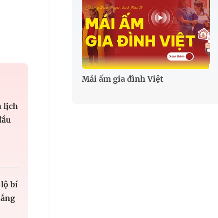
Mái ấm gia đình Việt
 lịch
đầu
lộ bí
hắng