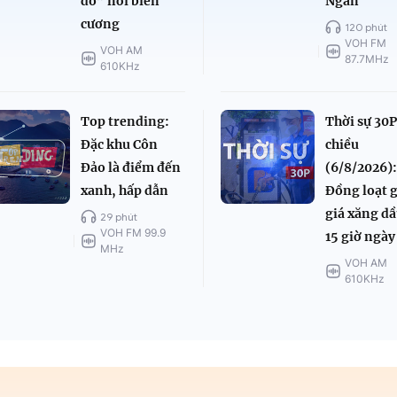
đỏ” nơi biên
Ngân
cương
120 phút
VOH FM
VOH AM
87.7MHz
610KHz
Top trending:
Thời sự 30
Đặc khu Côn
chiều
Đảo là điểm đến
(6/8/2026)
xanh, hấp dẫn
Đồng loạt 
giá xăng dầ
29 phút
VOH FM 99.9
15 giờ ngày
MHz
VOH AM
610KHz