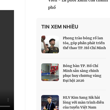
Viên - Lá phổi xanh của thành
 Thể thao
phố
c đua xe đạp
 Truyền hình
TIN XEM NHIỀU
c đua offroad
V
Phong trào bóng rổ lan
 Games 33
tỏa, góp phần phát triển
thể thao TP. Hồ Chí Minh
Bóng bàn TP. Hồ Chí
Minh sẵn sàng chinh
phục huy chương vàng
Đại hội 2026
HLV Kim Sang Sik hài
lòng với màn trình diễn
của tuyển Việt Nam