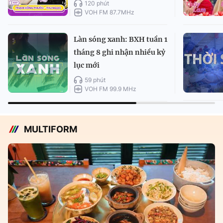
120 phút
VOH FM 87.7MHz
Làn sóng xanh: BXH tuần 1
tháng 8 ghi nhận nhiều kỷ
lục mới
59 phút
VOH FM 99.9 MHz
MULTIFORM