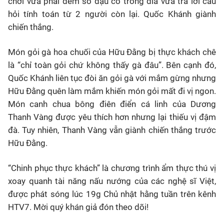
chơi vừa phải đếm số đậu có trong đĩa vừa trả lời câu
hỏi tính toán từ 2 người còn lại. Quốc Khánh giành
chiến thắng.
Món gỏi gà hoa chuối của Hữu Đằng bị thực khách chê
là “chỉ toàn gỏi chứ không thấy gà đâu”. Bên cạnh đó,
Quốc Khánh liên tục đòi ăn gỏi gà với mắm gừng nhưng
Hữu Đằng quên làm mắm khiến món gỏi mất đi vị ngon.
Món canh chua bông điên điển cá linh của Dương
Thanh Vàng được yêu thích hơn nhưng lại thiếu vị đậm
đà. Tuy nhiên, Thanh Vàng vẫn giành chiến thắng trước
Hữu Đằng.
“Chinh phục thực khách” là chương trình ẩm thực thú vị
xoay quanh tài năng nấu nướng của các nghệ sĩ Việt,
được phát sóng lúc 19g Chủ nhật hằng tuần trên kênh
HTV7. Mời quý khán giả đón theo dõi!