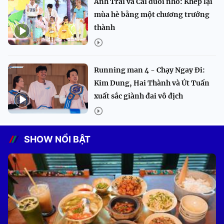
Anh Trai và Cái đuôi nhỏ: Khép lại
mùa hè bằng một chương trưởng
thành
Running man 4 - Chạy Ngay Đi:
Kim Dung, Hai Thành và Út Tuấn
xuất sắc giành đai vô địch
SHOW NỔI BẬT