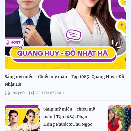
Sáng mỹ miều - Chiều mỹ mãn | Tập 1085: Quang Huy x Đỗ
Nhật Hà
180 phút
VOH FM 87.7MHz
Sáng mỹ miều - chiều mỹ
mãn | Tập 1084: Phạm
Hồng Phước x Thu Ngọc