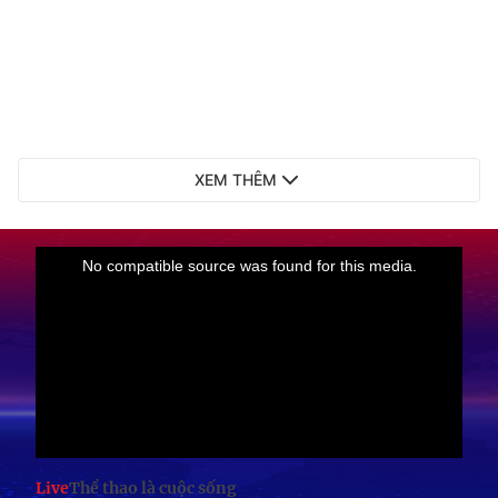
XEM THÊM
Live
Thể thao là cuộc sống