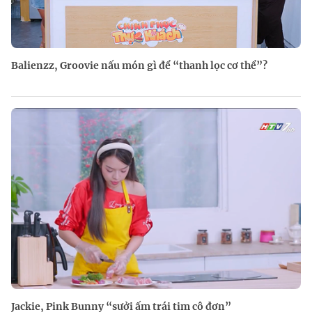
Balienzz, Groovie nấu món gì để “thanh lọc cơ thể”?
Jackie, Pink Bunny “sưởi ấm trái tim cô đơn”