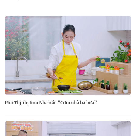
Phú Thịnh, Kim Nhã nấu “Cơm nhà ba bữa”