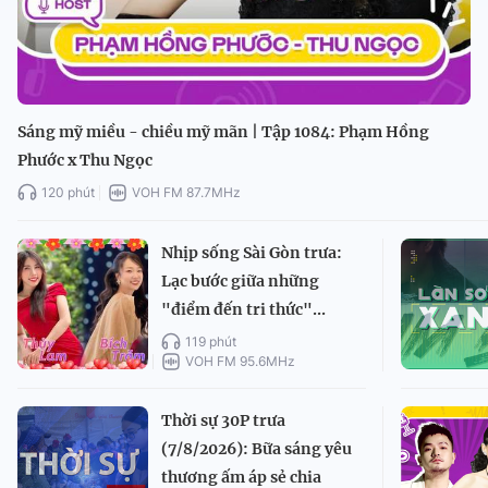
Sáng mỹ miều - chiều mỹ mãn | Tập 1084: Phạm Hồng
Phước x Thu Ngọc
120 phút
VOH FM 87.7MHz
Nhịp sống Sài Gòn trưa:
Lạc bước giữa những
"điểm đến tri thức"...
119 phút
VOH FM 95.6MHz
Thời sự 30P trưa
(7/8/2026): Bữa sáng yêu
thương ấm áp sẻ chia