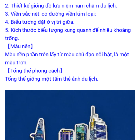
2. Thiết kế giống đồ lưu niệm nam châm du lịch;
3. Viền sắc nét, có đường viền kim loại;
4. Biểu tượng đặt ở vị trí giữa.
5. Kích thước biểu tượng xung quanh để nhiều khoảng
trống.
【Màu nền】
Màu nền phần trên lấy từ màu chủ đạo nổi bật, là một
màu trơn.
【Tổng thể phong cách】
Tổng thể giống một tấm thẻ ảnh du lịch.