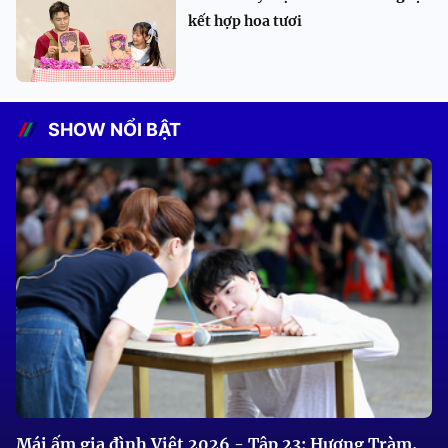
kết hợp hoa tươi
SHOW NỔI BẬT
Mái ấm gia đình Việt 2026 - Tập 23: Hương Tràm,