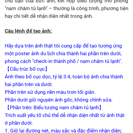
chủ đạo của bức ảnh, kết hợp biểu tượng mô phỏng
"nam châm tủ lạnh" – thường là công trình, phương tiện
hay chi tiết dễ nhận diện nhất trong ảnh.
Câu lệnh để tạo ảnh:
Hãy dựa trên ảnh thật tôi cung cấp để tạo tương ứng
một poster ảnh du lịch chia thành hai phần trên dưới,
phong cách "check-in thành phố / nam châm tủ lạnh".
【Cấu trúc bố cục】
Ảnh theo bố cục dọc, tỷ lệ 3:4, toàn bộ ảnh chia thành
hai phần trên và dưới:
Phần trên sử dụng nền màu trơn tối giản.
Phần dưới giữ nguyên ảnh gốc, không chỉnh sửa.
【Phần trên: Biểu tượng nam châm tủ lạnh】
Trích xuất yếu tố chủ thể dễ nhận diện nhất từ ảnh thật
ở phần dưới:
1. Giữ lại đường nét, màu sắc và đặc điểm nhận diện;