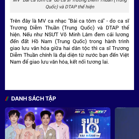
MV "Bài ca tôm cá" do ca sĩ Trương Diễm Thuần (Trung
Quốc) và DTAP thể hiện
Trên đây là MV ca nhạc "Bài ca tôm cá" - do ca sĩ
Trương Diễm Thuần (Trung Quốc) và DTAP thể
hiện. Nếu như NSƯT Võ Minh Lâm đem cải lương
đến đất Hồ Nam (Trung Quốc) trong hành trình
giao lưu văn hóa giữa hai dân tộc thì ca sĩ Trương
Diễm Thuần chính là đại diện từ nước bạn đến Việt
Nam để giao lưu văn hóa, kết nối tương lai.
DANH SÁCH TẬP