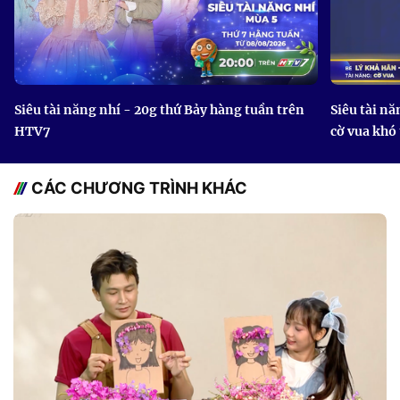
Siêu tài năng nhí - 20g thứ Bảy hàng tuần trên
Siêu tài nă
HTV7
cờ vua khó
CÁC CHƯƠNG TRÌNH KHÁC