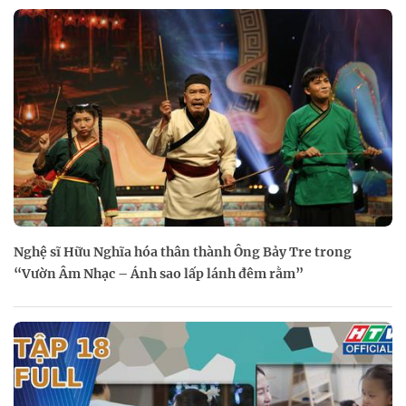
Nghệ sĩ Hữu Nghĩa hóa thân thành Ông Bảy Tre trong
“Vườn Âm Nhạc – Ánh sao lấp lánh đêm rằm”