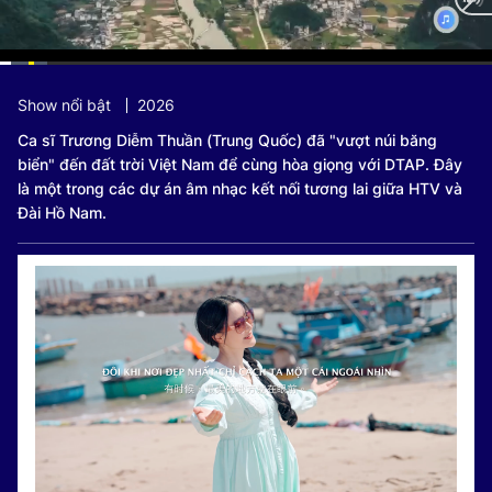
Current
0:08
/
Duration
5:50
Show nổi bật
2026
Time
Ca sĩ Trương Diễm Thuần (Trung Quốc) đã "vượt núi băng
biển" đến đất trời Việt Nam để cùng hòa giọng với DTAP. Đây
là một trong các dự án âm nhạc kết nối tương lai giữa HTV và
Đài Hồ Nam.