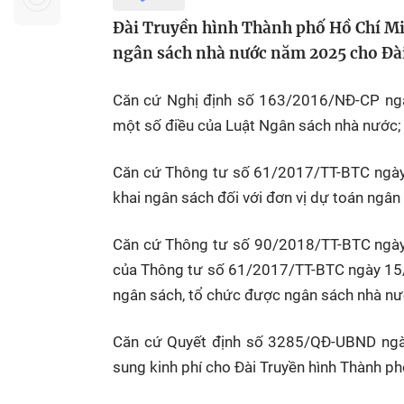
Sự kiện quan tâm
Chuyên đề
HTV Show
Đài Truyền hình Thành phố Hồ Chí Mi
Không gian văn hóa
Thành phố
ngân sách nhà nước năm 2025 cho Đài
Hồ Chí Minh
ngủ
Căn cứ Nghị định số 163/2016/NĐ-CP ngày
Chuyển đổi số
Chậm
một số điều của Luật Ngân sách nhà nước;
Bé xem gì
Mái ấm gia
Căn cứ Thông tư số 61/2017/TT-BTC ngày 
Việt
khai ngân sách đối với đơn vị dự toán ngân
Các show 
Căn cứ Thông tư số 90/2018/TT-BTC ngày 
Các chương
của Thông tư số 61/2017/TT-BTC ngày 15/
khác
ngân sách, tổ chức được ngân sách nhà nư
Căn cứ Quyết định số 3285/QĐ-UBND ngà
sung kinh phí cho Đài Truyền hình Thành ph