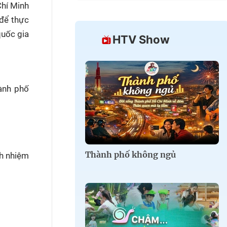
hí Minh
để thực
quốc gia
HTV Show
ành phố
Thành phố không ngủ
ch nhiệm