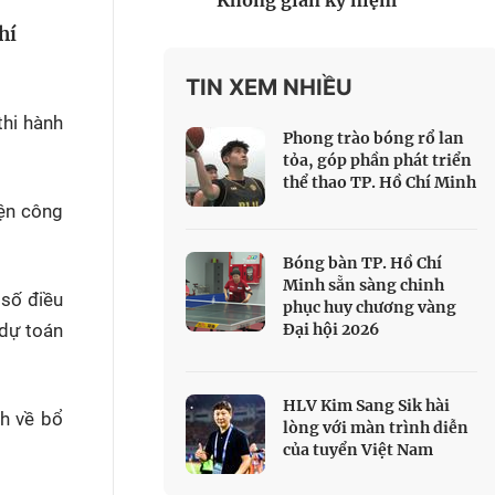
Không gian kỷ niệm
 Thể thao
hí
c đua xe đạp
 Truyền hình
TIN XEM NHIỀU
hi hành
c đua offroad
Phong trào bóng rổ lan
V
tỏa, góp phần phát triển
thể thao TP. Hồ Chí Minh
 Games 33
ện công
Bóng bàn TP. Hồ Chí
Minh sẵn sàng chinh
 số điều
phục huy chương vàng
 dự toán
Đại hội 2026
HLV Kim Sang Sik hài
h về bổ
lòng với màn trình diễn
của tuyển Việt Nam