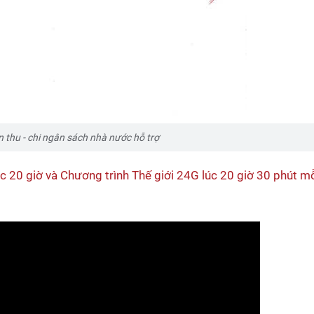
 thu - chi ngân sách nhà nước hỗ trợ
c 20 giờ và Chương trình Thế giới 24G lúc 20 giờ 30 phút m