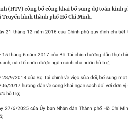
HTV Phim
HTV Sự kiện
HTV
nh (HTV) công bố công khai bổ sung dự toán kinh p
 không
Phim truyền hình
Made By Vietnam
Cuộ
 Truyền hình thành phố Hồ Chí Minh.
Cúp
Phim tài liệu
Ngày hội HTV
 21 tháng 12 năm 2016 của Chính phủ quy định chi tiết t
Cuộ
Innovation Fest
HT
Chung một tấm
SEA
 đình
lòng
15 tháng 6 năm 2017 của Bộ Tài chính hướng dẫn thực hi
 sách, các tổ chức được ngân sách nhà nước hỗ trợ;
khác
28/9/2018 của Bộ Tài chính về việc sửa đổi, bổ sung một
 trình
06/2017 hướng dẫn về công khai ngân sách đối với đơn vị
ớc hỗ trợ;
y 27/6/2025 của Ủy ban Nhân dân Thành phố Hồ Chí Min
ố;