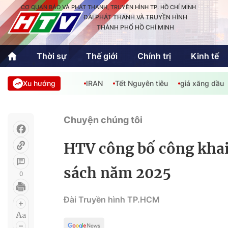
CƠ QUAN BÁO VÀ PHÁT THANH, TRUYỀN HÌNH TP. HỒ CHÍ MINH
ĐÀI PHÁT THANH VÀ TRUYỀN HÌNH
THÀNH PHỐ HỒ CHÍ MINH
Thời sự
Thế giới
Chính trị
Kinh tế
Xu hướng
IRAN
Tết Nguyên tiêu
giá xăng dầu
Thời sự
Thể thao
Văn hóa - G
Trong nước
Trong nướ
Chuyện chúng tôi
Quốc tế
Quốc tế
HTV công bố công khai
An Sinh
Sách hay cuối tuần
Thế giới
sách năm 2025
0
Kinh doanh
Công nghệ
Phóng sự
Đài Truyền hình TP.HCM