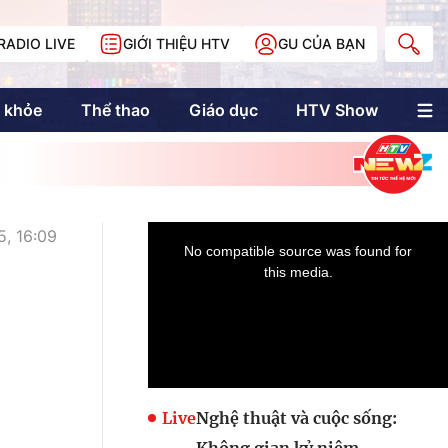
RADIO LIVE
GIỚI THIỆU HTV
GU CỦA BẠN
 khỏe
Thể thao
Giáo dục
HTV Show
nh trị
Multimedia
Multiform
Longform
NewZgraphic
, 16:09
Doanh nhân Sài
Gòn
Các trang liên kết
Live
Nghệ thuật và cuộc sống: