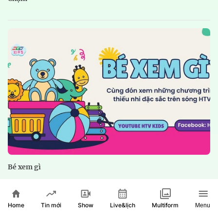
Bé xem gì
Home
Show
Live&lịch
Tin mới
Multiform
Menu