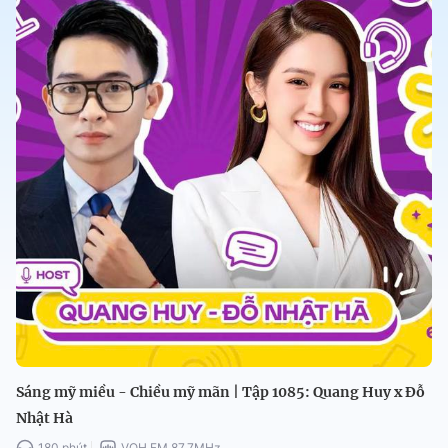
Sáng mỹ miều - Chiều mỹ mãn | Tập 1085: Quang Huy x Đỗ
Nhật Hà
180 phút
VOH FM 87.7MHz