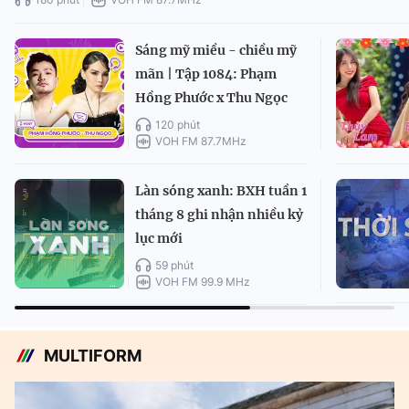
Sáng mỹ miều - chiều mỹ
mãn | Tập 1084: Phạm
Hồng Phước x Thu Ngọc
120 phút
VOH FM 87.7MHz
Làn sóng xanh: BXH tuần 1
tháng 8 ghi nhận nhiều kỷ
lục mới
59 phút
VOH FM 99.9 MHz
MULTIFORM