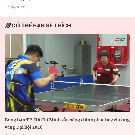
1 ngày trước
CÓ THỂ BẠN SẼ THÍCH
Bóng bàn TP. Hồ Chí Minh sẵn sàng chinh phục huy chương
vàng Đại hội 2026