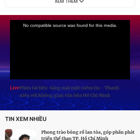
XEM THÊM
Live
Phim tài liệu: Sáng mãi một niềm tin - Thanh
niên với không gian văn hóa Hồ Chí Minh
TIN XEM NHIỀU
Phong trào bóng rổ lan tỏa, góp phần phát
triển thể thao TP. Hồ Chí Minh