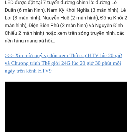
LED được đặt tại 7 tuyến đường chính là: đường Lê
Duẩn (6 màn hình), Nam Kỳ Khởi Nghĩa (3 màn hình), Lê
Lợi (3 màn hình), Nguyễn Huệ (2 màn hình), Đồng Khởi 2
màn hình), Điện Biên Phủ (2 màn hình) và Nguyễn Đình
Chiểu 2 màn hình) hoặc xem trên sóng truyền hình, các
nền tảng mạng xã hội…
>>> Xin mời quý vị đón xem Thời sự HTV lúc 20 giờ
và Chương trình Thế giới 24G lúc 20 giờ 30 phút mỗi
ngày trên kênh HTV9