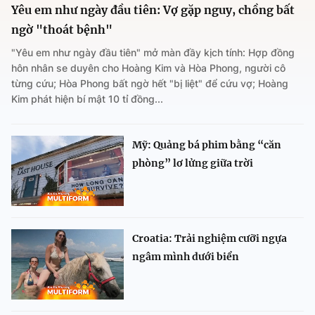
Yêu em như ngày đầu tiên: Vợ gặp nguy, chồng bất
ngờ "thoát bệnh"
"Yêu em như ngày đầu tiên" mở màn đầy kịch tính: Hợp đồng
hôn nhân se duyên cho Hoàng Kim và Hòa Phong, người cô
từng cứu; Hòa Phong bất ngờ hết "bị liệt" để cứu vợ; Hoàng
Kim phát hiện bí mật 10 tỉ đồng...
Mỹ: Quảng bá phim bằng “căn
phòng” lơ lửng giữa trời
Croatia: Trải nghiệm cưỡi ngựa
ngâm mình dưới biển