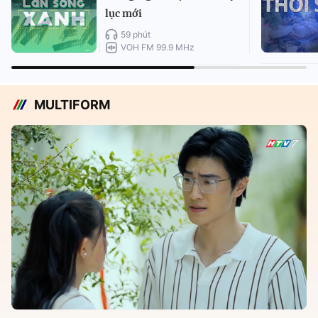
lục mới
59 phút
VOH FM 99.9 MHz
MULTIFORM