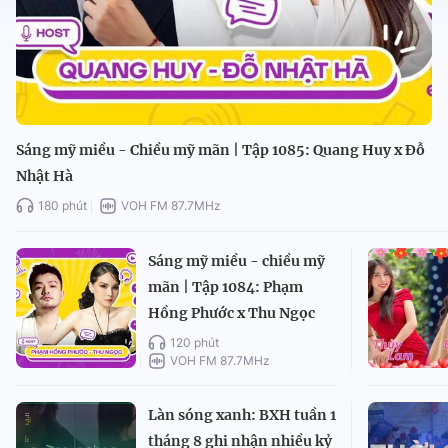
Sáng mỹ miều - Chiều mỹ mãn | Tập 1085: Quang Huy x Đỗ
Nhật Hà
180 phút
VOH FM 87.7MHz
Sáng mỹ miều - chiều mỹ
mãn | Tập 1084: Phạm
Hồng Phước x Thu Ngọc
120 phút
VOH FM 87.7MHz
Làn sóng xanh: BXH tuần 1
tháng 8 ghi nhận nhiều kỷ