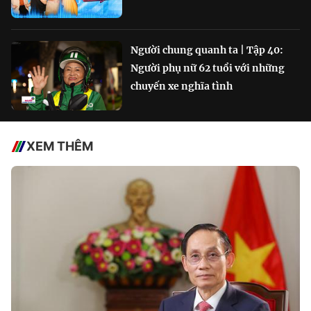
Người chung quanh ta | Tập 40:
Người phụ nữ 62 tuổi với những
chuyến xe nghĩa tình
XEM THÊM