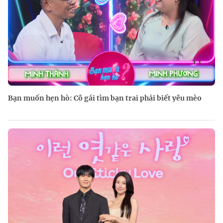
Bạn muốn hẹn hò: Cô gái tìm bạn trai phải biết yêu mèo