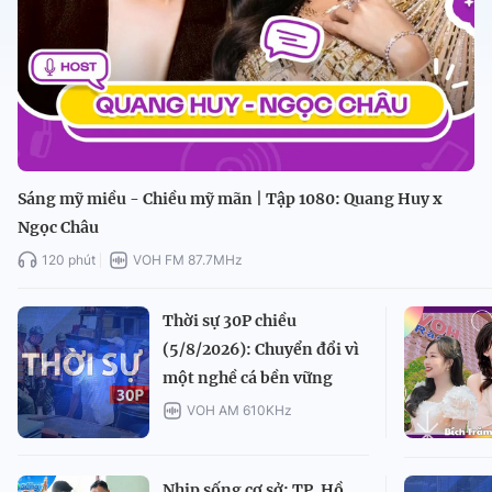
Sáng mỹ miều - Chiều mỹ mãn | Tập 1080: Quang Huy x
Ngọc Châu
120 phút
VOH FM 87.7MHz
Thời sự 30P chiều
(5/8/2026): Chuyển đổi vì
một nghề cá bền vững
VOH AM 610KHz
Nhịp sống cơ sở: TP. Hồ