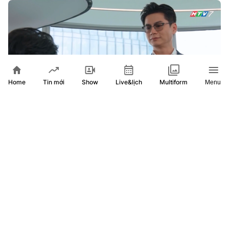
Home
Show
Live&lịch
Tin mới
Multiform
Menu
Phim Rừng vàng - 21g thứ Tư (5/8) trên HTV7