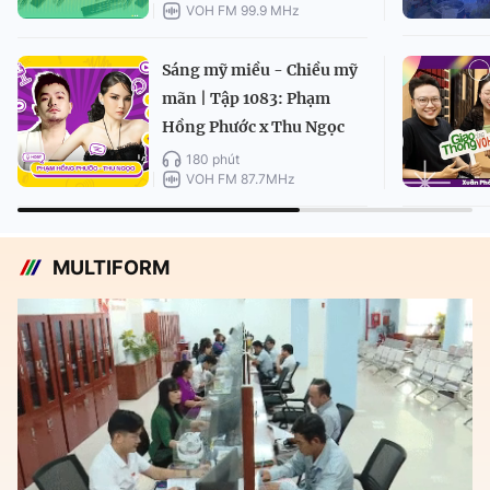
VOH FM 99.9 MHz
Sáng mỹ miều - Chiều mỹ
mãn | Tập 1083: Phạm
Hồng Phước x Thu Ngọc
180 phút
VOH FM 87.7MHz
MULTIFORM