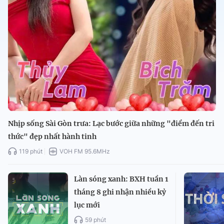
Nhịp sống Sài Gòn trưa: Lạc bước giữa những "điểm đến tri
thức" đẹp nhất hành tinh
119 phút
VOH FM 95.6MHz
Làn sóng xanh: BXH tuần 1
tháng 8 ghi nhận nhiều kỷ
lục mới
59 phút