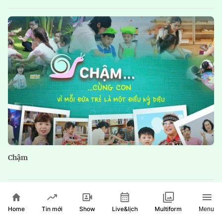
Chậm
Home
Show
Live&lịch
Tin mới
Multiform
Menu