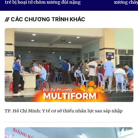
trẻ bị hoại tử chỏm xương đùi nặng
xương chà
CÁC CHƯƠNG TRÌNH KHÁC
TP. Hồ Chí Minh: Y tế cơ sở thiếu nhân lực sau sáp nhập