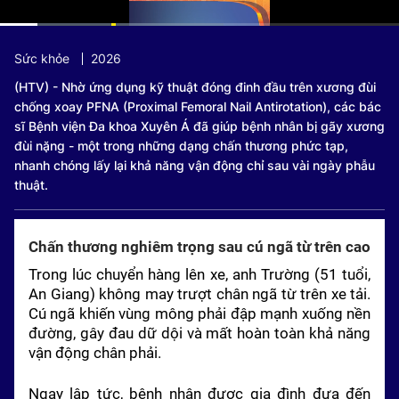
Current
0:07
/
Duration
1:11
Sức khỏe
2026
Time
(HTV) - Nhờ ứng dụng kỹ thuật đóng đinh đầu trên xương đùi
chống xoay PFNA (Proximal Femoral Nail Antirotation), các bác
sĩ Bệnh viện Đa khoa Xuyên Á đã giúp bệnh nhân bị gãy xương
đùi nặng - một trong những dạng chấn thương phức tạp,
nhanh chóng lấy lại khả năng vận động chỉ sau vài ngày phẫu
thuật.
Chấn thương nghiêm trọng sau cú ngã từ trên cao
Trong lúc chuyển hàng lên xe, anh Trường (51 tuổi,
An Giang) không may trượt chân ngã từ trên xe tải.
Cú ngã khiến vùng mông phải đập mạnh xuống nền
đường, gây đau dữ dội và mất hoàn toàn khả năng
vận động chân phải.
Ngay lập tức, bệnh nhân được gia đình đưa đến