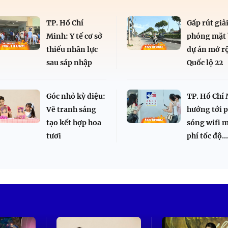
TP. Hồ Chí
Gấp rút giả
Minh: Y tế cơ sở
phóng mặt
thiếu nhân lực
dự án mở r
sau sáp nhập
Quốc lộ 22
Góc nhỏ kỳ diệu:
TP. Hồ Chí
Vẽ tranh sáng
hướng tới 
tạo kết hợp hoa
sóng wifi 
tươi
phí tốc độ..