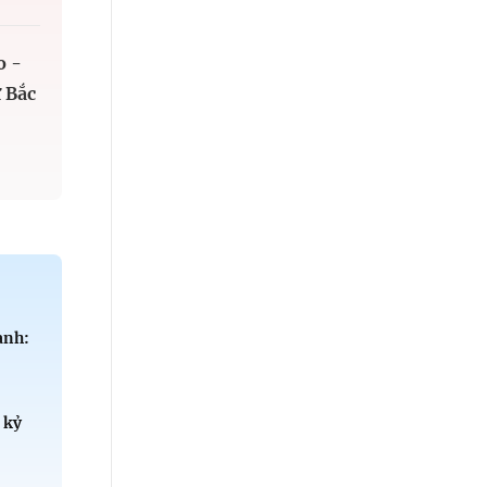
o -
 Bắc
anh:
 kỷ