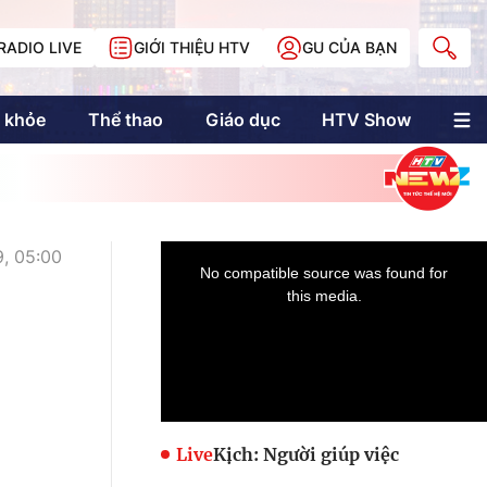
RADIO LIVE
GIỚI THIỆU HTV
GU CỦA BẠN
 khỏe
Thể thao
Giáo dục
HTV Show
nh trị
Multimedia
Multiform
Longform
NewZgraphic
9, 05:00
Doanh nhân Sài
Gòn
Các trang liên kết
Live
Kịch: Người giúp việc