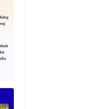
i
 bằng
ộng
 Minh
phủ
miễn
.