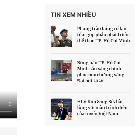
 Thể thao
TIN XEM NHIỀU
c đua xe đạp
 Truyền hình
Phong trào bóng rổ lan
c đua offroad
tỏa, góp phần phát triển
thể thao TP. Hồ Chí Minh
V
 Games 33
Bóng bàn TP. Hồ Chí
Minh sẵn sàng chinh
phục huy chương vàng
Đại hội 2026
HLV Kim Sang Sik hài
lòng với màn trình diễn
của tuyển Việt Nam