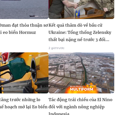
 Oman đạt thỏa thuận sơ
Kết quả thăm dò về bầu cử
ại eo biển Hormuz
Ukraine: Tổng thống Zelensky
thất bại nặng nề trước 3 đối...
2 giờ trước
tăng trước những lo
Tác động trái chiều của El Nino
kế hoạch mở lại Eo biển
đối với ngành nông nghiệp
Indonesia