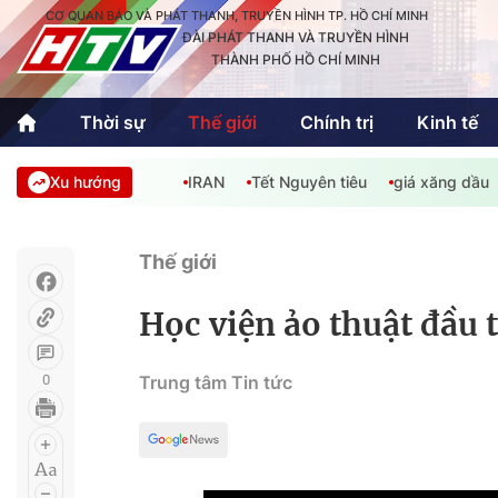
CƠ QUAN BÁO VÀ PHÁT THANH, TRUYỀN HÌNH TP. HỒ CHÍ MINH
ĐÀI PHÁT THANH VÀ TRUYỀN HÌNH
THÀNH PHỐ HỒ CHÍ MINH
Thời sự
Thế giới
Chính trị
Kinh tế
Xu hướng
IRAN
Tết Nguyên tiêu
giá xăng dầu
Thời sự
Thể thao
Văn hóa - G
Trong nước
Trong nướ
Thế giới
Quốc tế
Quốc tế
Học viện ảo thuật đầu t
An Sinh
Sách hay cuối tuần
Thế giới
0
Trung tâm Tin tức
Kinh doanh
Công nghệ
Phóng sự