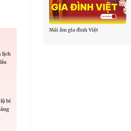
Mái ấm gia đình Việt
 lịch
đầu
lộ bí
hắng