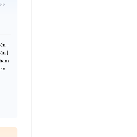
9.9
ều -
ãn |
Phạm
c x