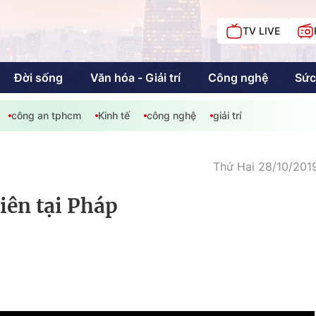
TV LIVE
Đời sống
Văn hóa - Giải trí
Công nghệ
Sức
công an tphcm
Kinh tế
công nghệ
giải trí
iải trí
Giáo dục
Kinh tế
Chí
c
Thứ Hai 28/10/201
iên tại Pháp
Sức khỏe
Đời sống
Khán giả HTV
Chuyện chúng tôi