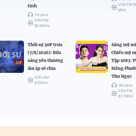
VOH FM 9
tinh
MHz
119 phút
VOH FM
95.6MHz
Thời sự 30P trưa
Sáng mỹ mi
(7/8/2026): Bữa
Chiều mỹ m
sáng yêu thương
Tập 1083: 
ấm áp sẻ chia
Hồng Phướ
Thu Ngọc
VOH AM
610KHz
180 phút
VOH FM
87.7MHz