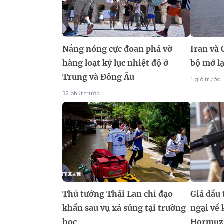
Nắng nóng cực đoan phá vỡ
Iran và
hàng loạt kỷ lục nhiệt độ ở
bộ mở l
Trung và Đông Âu
1 giờ trước
32 phút trước
Thủ tướng Thái Lan chỉ đạo
Giá dầu 
khẩn sau vụ xả súng tại trường
ngại về 
học
Hormuz