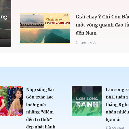
àng
Giải chạy Ý Chí Côn Đả
một vòng quanh đảo từ
đến Nam
2 ngày trước
Nhịp sống Sài
Làn sóng x
Gòn trưa: Lạc
BXH tuần 1
bước giữa
tháng 8 ghi
những "điểm
nhận nhiều
đến tri thức"
lục mới
đẹp nhất hành
59 phút