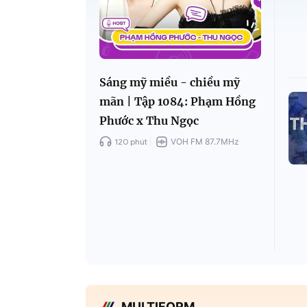
Sáng mỹ miều - chiều mỹ
mãn | Tập 1084: Phạm Hồng
Phước x Thu Ngọc
120 phút
VOH FM 87.7MHz
MULTIFORM