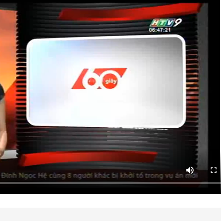
HTV Phim
HTV Sự kiện
HTV
 không
Phim truyền hình
Made By Vietnam
Cuộ
Cúp
Phim tài liệu
Ngày hội HTV
Cuộ
Innovation Fest
HT
Chung một tấm
SEA
 đình
lòng
khác
 trình