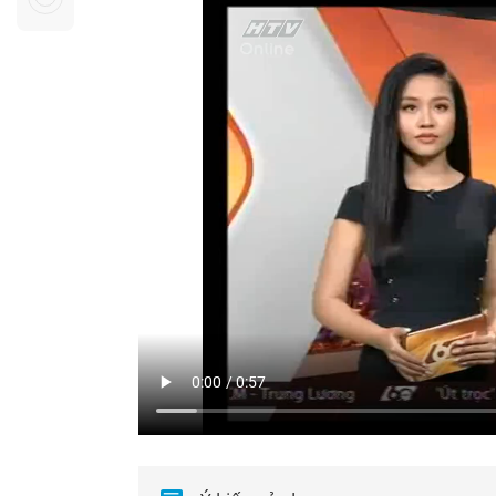
Sự kiện quan tâm
Chuyên đề
HTV Show
Không gian văn hóa
Thành phố
Hồ Chí Minh
ngủ
Chuyển đổi số
Chậm
Bé xem gì
Mái ấm gia
Việt
Các show 
Các chương
khác