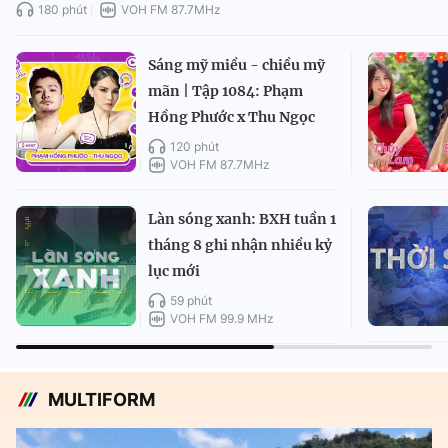
180 phút
VOH FM 87.7MHz
Sáng mỹ miều - chiều mỹ
mãn | Tập 1084: Phạm
Hồng Phước x Thu Ngọc
120 phút
VOH FM 87.7MHz
Làn sóng xanh: BXH tuần 1
tháng 8 ghi nhận nhiều kỷ
lục mới
59 phút
VOH FM 99.9 MHz
MULTIFORM