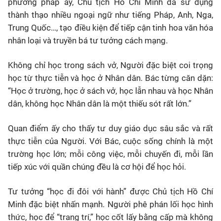
phương pháp ấy, Chủ tịch Hồ Chí Minh đã sử dụng
thành thạo nhiều ngoại ngữ như tiếng Pháp, Anh, Nga,
Trung Quốc…, tạo điều kiện để tiếp cận tinh hoa văn hóa
nhân loại và truyền bá tư tưởng cách mạng.
Không chỉ học trong sách vở, Người đặc biệt coi trọng
học từ thực tiễn và học ở Nhân dân. Bác từng căn dặn:
“Học ở trường, học ở sách vở, học lẫn nhau và học Nhân
dân, không học Nhân dân là một thiếu sót rất lớn.”
Quan điểm ấy cho thấy tư duy giáo dục sâu sắc và rất
thực tiễn của Người. Với Bác, cuộc sống chính là một
trường học lớn; mỗi công việc, mỗi chuyến đi, mỗi lần
tiếp xúc với quần chúng đều là cơ hội để học hỏi.
Tư tưởng “học đi đôi với hành” được Chủ tịch Hồ Chí
Minh đặc biệt nhấn mạnh. Người phê phán lối học hình
thức, học để “trang trí,” học cốt lấy bằng cấp mà không