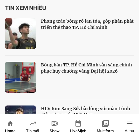
TIN XEM NHIỀU
Phong trào bóng rổ lan tỏa, góp phần phát
triển thể thao TP. Hồ Chí Minh
Bóng bàn TP. Hồ Chí Minh sẵn sàng chinh
phục huy chương vàng Đại hội 2026
HLV Kim Sang Sik hài lòng với màn trình
diễn của tuyển Việt Nam
Home
Show
Live&lịch
Tin mới
Multiform
Menu