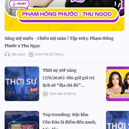
Sáng mỹ miều - Chiều mỹ mãn | Tập 1083: Phạm Hồng
Phước x Thu Ngọc
180 phút
VOH FM 87.7MHz
Thời sự 30P sáng
(7/8/2026): Gìn giữ giá trị
lịch sử “địa chỉ đỏ”...
VOH AM 610KHz
Top trending: Đặc khu
Côn Đảo là điểm đến xanh,