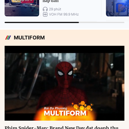
hấp dẫn
29 phút
VOH FM 99.9 MHz
MULTIFORM
Phim Spider-Man: Brand New Day đạt doanh thu