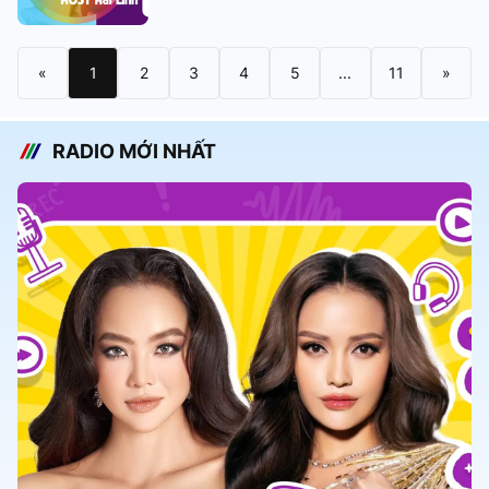
«
1
2
3
4
5
...
11
»
RADIO MỚI NHẤT