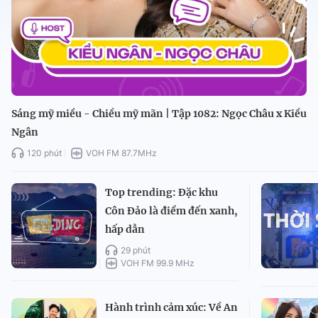
Sáng mỹ miều - Chiều mỹ mãn | Tập 1082: Ngọc Châu x Kiều
Ngân
120 phút
VOH FM 87.7MHz
Top trending: Đặc khu
Côn Đảo là điểm đến xanh,
hấp dẫn
29 phút
VOH FM 99.9 MHz
Hành trình cảm xúc: Về An