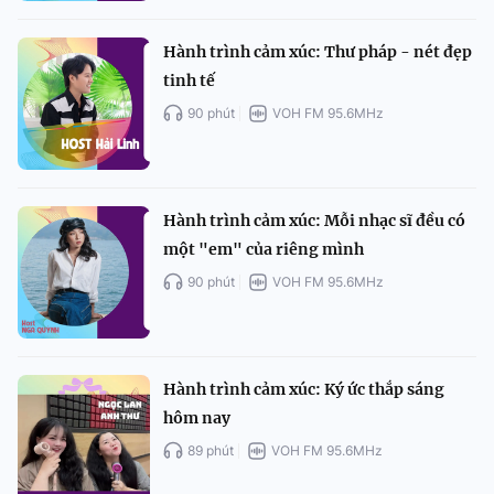
Hành trình cảm xúc: Thư pháp - nét đẹp
tinh tế
90 phút
VOH FM 95.6MHz
Hành trình cảm xúc: Mỗi nhạc sĩ đều có
một "em" của riêng mình
90 phút
VOH FM 95.6MHz
Hành trình cảm xúc: Ký ức thắp sáng
hôm nay
89 phút
VOH FM 95.6MHz