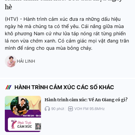
hè
(HTV) - Hành trình cảm xúc đưa ra những dấu hiệu
ngày hè mà chúng ta có thể yêu. Cái nắng giữa mùa
khô phương Nam cứ như lửa táp nóng rát từng phiến
lá non vừa chớm xanh. Có cảm giác mọi vật đang trân
mình để ráng cho qua mùa bỏng cháy.
HẢI LINH
HÀNH TRÌNH CẢM XÚC CÁC SỐ KHÁC
Hành trình cảm xúc: Về An Giang có gì?
90 phút
VOH FM 95.6MHz