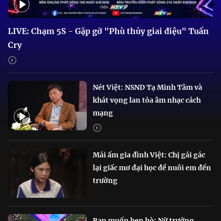
LIVE: Chạm 5S - Gặp gỡ "Phù thủy giai điệu" Tuấn
Cry
Nét Việt: NSND Tạ Minh Tâm và
khát vọng lan tỏa âm nhạc cách
mạng
Mái ấm gia đình Việt: Chị gái gác
lại giấc mơ đại học để nuôi em đến
trường
Bạn muốn hẹn hò: Nữ trưởng