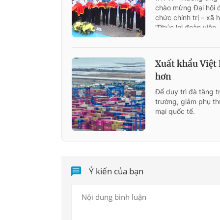
chào mừng Đại hội đ
chức chính trị – xã
“Phúc lợi đoàn viên
Xuất khẩu Việt
hơn
Để duy trì đà tăng 
trường, giảm phụ th
mại quốc tế.
Ý kiến của bạn