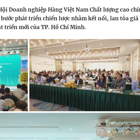
HTV Phim
HTV Sự kiện
HTV
Hội Doanh nghiệp Hàng Việt Nam Chất lượng cao ch
 không
Phim truyền hình
Made By Vietnam
Cuộ
bước phát triển chiến lược nhằm kết nối, lan tỏa giá 
Cúp
át triển mới của TP. Hồ Chí Minh.
Phim tài liệu
Ngày hội HTV
Cuộ
Innovation Fest
HT
Chung một tấm
SEA
 đình
lòng
khác
 trình