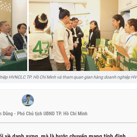
 nghiệp HVNCLC TP. Hồ Chí Minh và tham quan gian hàng doanh nghiệp H
 Dũng - Phó Chủ tịch UBND TP. Hồ Chí Minh
đổi về danh xưng, mà là bước chuyển mang tính định