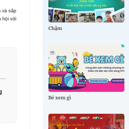
n và sắp
 hội với
Chậm
g
Bé xem gì