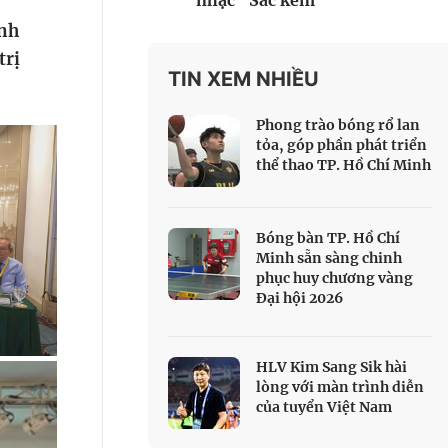
nhạc "Sắc kem"
 Thể thao
ính
c đua xe đạp
trị
 Truyền hình
TIN XEM NHIỀU
c đua offroad
Phong trào bóng rổ lan
V
tỏa, góp phần phát triển
thể thao TP. Hồ Chí Minh
 Games 33
Bóng bàn TP. Hồ Chí
Minh sẵn sàng chinh
phục huy chương vàng
Đại hội 2026
HLV Kim Sang Sik hài
lòng với màn trình diễn
của tuyển Việt Nam