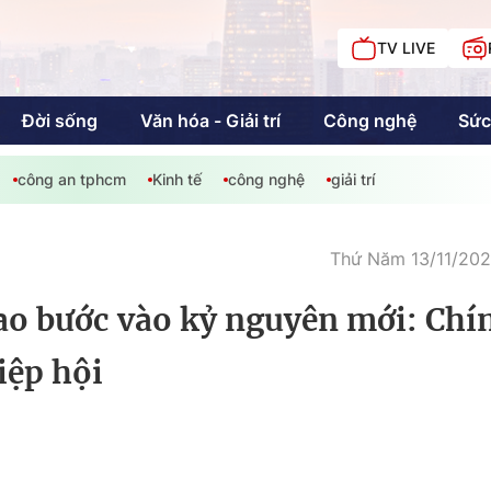
TV LIVE
Đời sống
Văn hóa - Giải trí
Công nghệ
Sức
công an tphcm
Kinh tế
công nghệ
giải trí
iải trí
Giáo dục
Kinh tế
Chí
c
Thứ Năm 13/11/2025
cao bước vào kỷ nguyên mới: Chí
Sức khỏe
Đời sống
iệp hội
Khán giả HTV
Chuyện chúng tôi