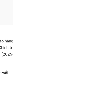
hào hàng
hính trị
I (2025-
t mỗi