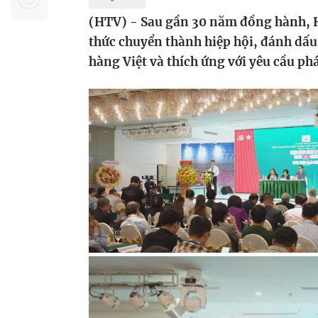
Sự kiện quan tâm
Chuyên đề
HTV Show
(HTV) - Sau gần 30 năm đồng hành, 
Không gian văn hóa
Thành phố
thức chuyển thành hiệp hội, đánh dấu 
Hồ Chí Minh
ngủ
hàng Việt và thích ứng với yêu cầu ph
Chuyển đổi số
Chậm
Bé xem gì
Mái ấm gia
Việt
Các show 
Các chương
khác