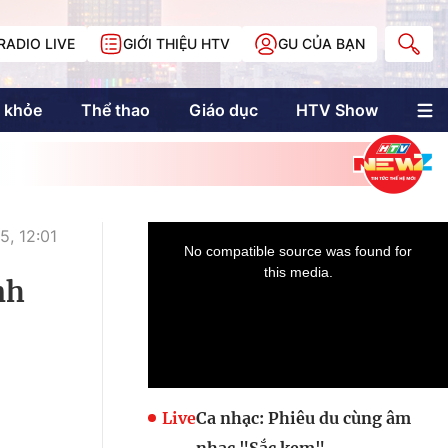
RADIO LIVE
GIỚI THIỆU HTV
GU CỦA BẠN
 khỏe
Thể thao
Giáo dục
HTV Show
nh trị
Multimedia
Multiform
Longform
NewZgraphic
, 12:01
Doanh nhân Sài
Gòn
nh
Các trang liên kết
Live
Ca nhạc: Phiêu du cùng âm