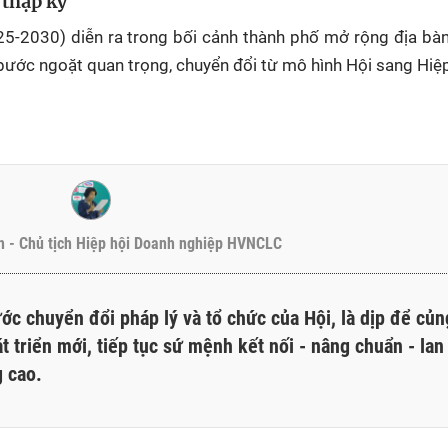
 thập kỷ
025-2030) diễn ra trong bối cảnh thành phố mở rộng địa bà
 bước ngoặt quan trọng, chuyển đổi từ mô hình Hội sang Hiệp
 - Chủ tịch Hiệp hội Doanh nghiệp HVNCLC
ớc chuyển đổi pháp lý và tổ chức của Hội, là dịp để củn
t triển mới, tiếp tục sứ mệnh kết nối - nâng chuẩn - lan
g cao.