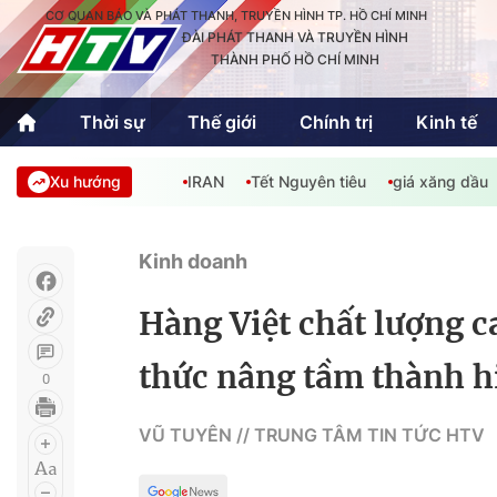
CƠ QUAN BÁO VÀ PHÁT THANH, TRUYỀN HÌNH TP. HỒ CHÍ MINH
ĐÀI PHÁT THANH VÀ TRUYỀN HÌNH
THÀNH PHỐ HỒ CHÍ MINH
Thời sự
Thế giới
Chính trị
Kinh tế
Xu hướng
IRAN
Tết Nguyên tiêu
giá xăng dầu
Thời sự
Thể thao
Văn hóa - G
Trong nước
Trong nướ
Kinh doanh
Quốc tế
Quốc tế
Hàng Việt chất lượng 
An Sinh
Sách hay cuối tuần
Thế giới
thức nâng tầm thành h
0
Kinh doanh
Công nghệ
Phóng sự
VŨ TUYÊN // TRUNG TÂM TIN TỨC HTV