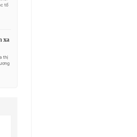
ác tổ
n xa
 thị
hương