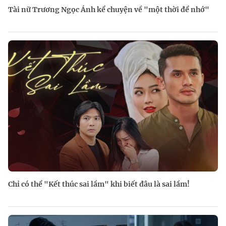
Tài nữ Trương Ngọc Ánh kể chuyện về "một thời để nhớ"
Chỉ có thể "Kết thúc sai lầm" khi biết đâu là sai lầm!