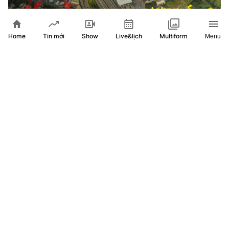
Home
Show
Live&lịch
Tin mới
Multiform
Menu
Vượt sóng - Khát vọng kỷ nguyên mới