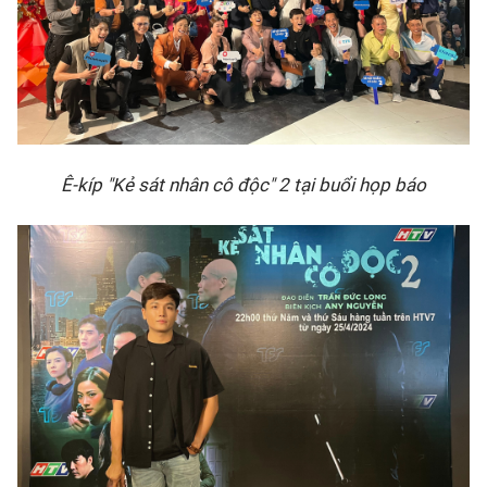
Ê-kíp "Kẻ sát nhân cô độc" 2 tại buổi họp báo