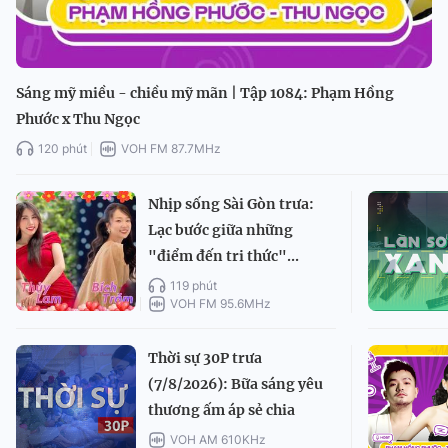
Sáng mỹ miều - chiều mỹ mãn | Tập 1084: Phạm Hồng
Phước x Thu Ngọc
120 phút
VOH FM 87.7MHz
Nhịp sống Sài Gòn trưa:
Lạc bước giữa những
"điểm đến tri thức"...
119 phút
VOH FM 95.6MHz
Thời sự 30P trưa
(7/8/2026): Bữa sáng yêu
thương ấm áp sẻ chia
VOH AM 610KHz