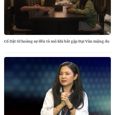
Cố Dật từ hoảng sợ đến tò mò khi bắt gặp Đại Văn mộng du