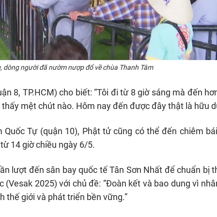
g, dòng người đã nườm nượp đổ về chùa Thanh Tâm
ận 8, TP.HCM) cho biết: “Tôi đi từ 8 giờ sáng mà đến hơ
 thấy mệt chút nào. Hôm nay đến được đây thật là hữu d
 Quốc Tự (quận 10), Phật tử cũng có thể đến chiêm bái
từ 14 giờ chiều ngày 6/5.
lần lượt đến sân bay quốc tế Tân Sơn Nhất để chuẩn bị 
c (Vesak 2025) với chủ đề: “Đoàn kết và bao dung vì nh
h thế giới và phát triển bền vững.”