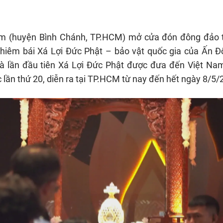
HTV Phim
HTV Sự kiện
HTV
 không
Phim truyền hình
Made By Vietnam
Cuộ
âm (huyện Bình Chánh, TP.HCM) mở cửa đón đông đảo t
Cúp
Phim tài liệu
Ngày hội HTV
hiêm bái Xá Lợi Đức Phật – bảo vật quốc gia của Ấn Đ
Cuộ
Innovation Fest
 là lần đầu tiên Xá Lợi Đức Phật được đưa đến Việt Nam
HT
 lần thứ 20, diễn ra tại TP.HCM từ nay đến hết ngày 8/5/
Chung một tấm
SEA
 đình
lòng
khác
 trình