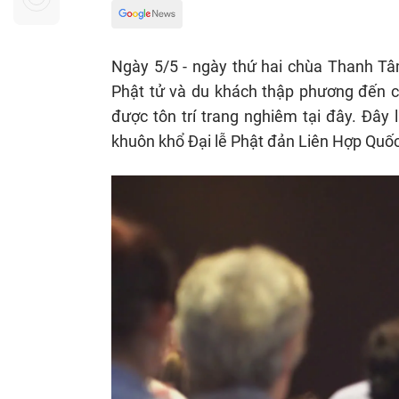
Sự kiện quan tâm
Chuyên đề
HTV Show
Không gian văn hóa
Thành phố
Ngày 5/5 - ngày thứ hai chùa Thanh T
Hồ Chí Minh
ngủ
Phật tử và du khách thập phương đến c
Chuyển đổi số
Chậm
được tôn trí trang nghiêm tại đây. Đây
Bé xem gì
khuôn khổ Đại lễ Phật đản Liên Hợp Quốc
Mái ấm gia
Việt
Các show 
Các chương
khác