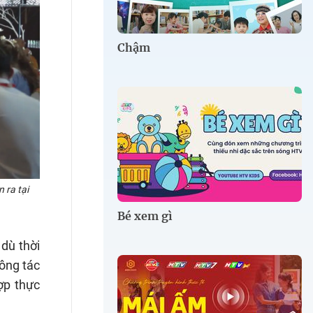
Chậm
 ra tại
Bé xem gì
dù thời
Công tác
ợp thực