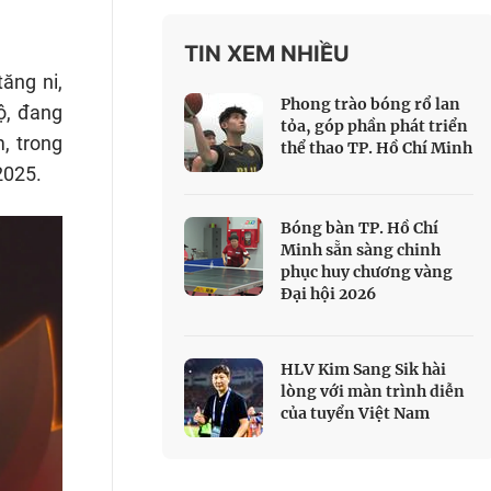
 Thể thao
TIN XEM NHIỀU
c đua xe đạp
ăng ni,
 Truyền hình
Phong trào bóng rổ lan
ộ, đang
c đua offroad
tỏa, góp phần phát triển
, trong
thể thao TP. Hồ Chí Minh
V
2025.
 Games 33
Bóng bàn TP. Hồ Chí
Minh sẵn sàng chinh
phục huy chương vàng
Đại hội 2026
HLV Kim Sang Sik hài
lòng với màn trình diễn
của tuyển Việt Nam