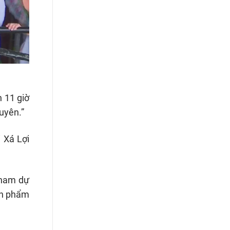
n 11 giờ
uyên.”
 Xá Lợi
tham dự
ân phẩm