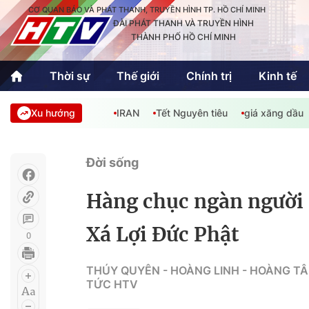
CƠ QUAN BÁO VÀ PHÁT THANH, TRUYỀN HÌNH TP. HỒ CHÍ MINH
ĐÀI PHÁT THANH VÀ TRUYỀN HÌNH
THÀNH PHỐ HỒ CHÍ MINH
Thời sự
Thế giới
Chính trị
Kinh tế
Xu hướng
IRAN
Tết Nguyên tiêu
giá xăng dầu
Thời sự
Thể thao
Văn hóa - G
Trong nước
Trong nướ
Đời sống
Quốc tế
Quốc tế
Hàng chục ngàn người
An Sinh
Sách hay cuối tuần
Thế giới
Xá Lợi Đức Phật
0
Kinh doanh
Công nghệ
Phóng sự
THÚY QUYÊN - HOÀNG LINH - HOÀNG TÂ
TỨC HTV