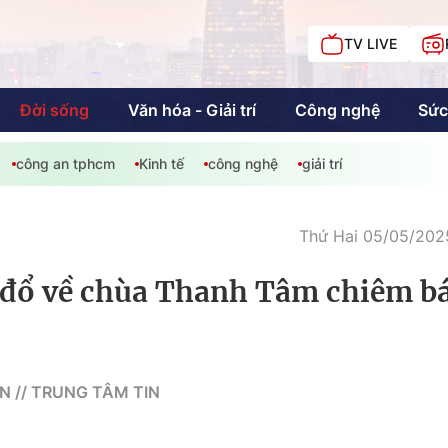
TV LIVE
Đời sống
Văn hóa - Giải trí
Công nghệ
Sức
công an tphcm
Kinh tế
công nghệ
giải trí
iải trí
Giáo dục
Kinh tế
Chí
c
Thứ Hai 05/05/2025
 đổ về chùa Thanh Tâm chiêm bá
Sức khỏe
Đời sống
Khán giả HTV
Chuyện chúng tôi
N // TRUNG TÂM TIN