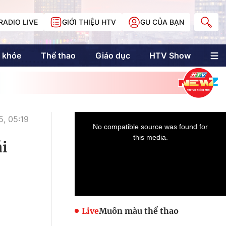
RADIO LIVE
GIỚI THIỆU HTV
GU CỦA BẠN
 khỏe
Thể thao
Giáo dục
HTV Show
nh trị
Multimedia
Multiform
Longform
NewZgraphic
, 05:19
Doanh nhân Sài
Gòn
i
Các trang liên kết
Live
Muôn màu thể thao