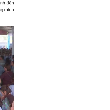
ình đến
òng mình