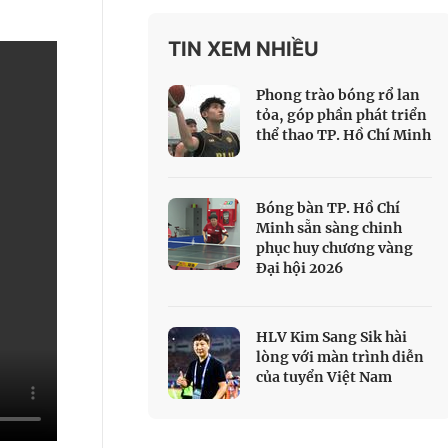
 Thể thao
TIN XEM NHIỀU
c đua xe đạp
 Truyền hình
Phong trào bóng rổ lan
c đua offroad
tỏa, góp phần phát triển
thể thao TP. Hồ Chí Minh
V
 Games 33
Bóng bàn TP. Hồ Chí
Minh sẵn sàng chinh
phục huy chương vàng
Đại hội 2026
HLV Kim Sang Sik hài
lòng với màn trình diễn
của tuyển Việt Nam