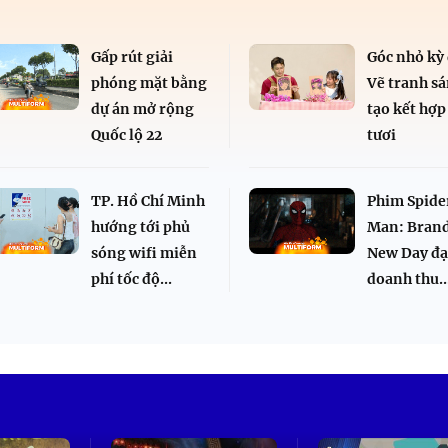
Gấp rút giải
Góc nhỏ kỳ 
phóng mặt bằng
Vẽ tranh s
dự án mở rộng
tạo kết hợp
Quốc lộ 22
tươi
TP. Hồ Chí Minh
Phim Spide
hướng tới phủ
Man: Bran
sóng wifi miễn
New Day đạ
phí tốc độ...
doanh thu..