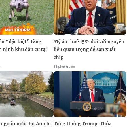
ên “đặc biệt” tăng
Mỹ áp thuế 15% đối với nguyên
 ninh khu dân cư tại
liệu quan trọng để sản xuất
chip
c
14 phút trước
 nguồn nước tại Anh bị
Tổng thống Trump: Thỏa