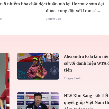
ện ô nhiễm hóa chất độc
thuận mở lại Hormuz sớm đạt
được, xung đột với Iran sẽ...
ớc
3 giờ trước
Alexandra Eala làm nên
sử với danh hiệu WTA 
tiên
2 ngày trước
HLV Kim Sang-sik tiết 
quyết giúp Việt Nam t