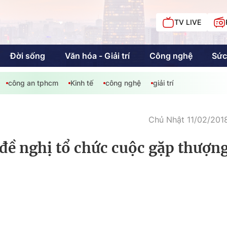
TV LIVE
Đời sống
Văn hóa - Giải trí
Công nghệ
Sức
công an tphcm
Kinh tế
công nghệ
giải trí
iải trí
Giáo dục
Kinh tế
Chí
c
Chủ Nhật 11/02/2018
đề nghị tổ chức cuộc gặp thượn
Sức khỏe
Đời sống
Khán giả HTV
Chuyện chúng tôi