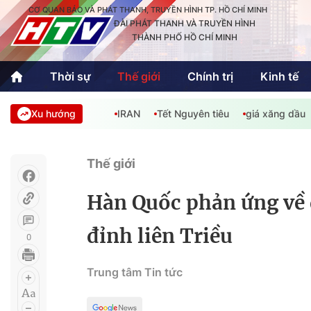
CƠ QUAN BÁO VÀ PHÁT THANH, TRUYỀN HÌNH TP. HỒ CHÍ MINH
ĐÀI PHÁT THANH VÀ TRUYỀN HÌNH
THÀNH PHỐ HỒ CHÍ MINH
Thời sự
Thế giới
Chính trị
Kinh tế
Xu hướng
IRAN
Tết Nguyên tiêu
giá xăng dầu
Thời sự
Thể thao
Văn hóa - G
Trong nước
Trong nướ
Thế giới
Quốc tế
Quốc tế
Hàn Quốc phản ứng về 
An Sinh
Sách hay cuối tuần
Thế giới
đỉnh liên Triều
0
Kinh doanh
Công nghệ
Phóng sự
Trung tâm Tin tức