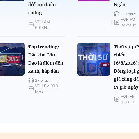
đỏ” nơi biên
Ngân
cương
120 phút
VOH FM
VOH AM
87.7MHz
610KHz
Top trending:
Thời sự 30
Đặc khu Côn
chiều
Đảo là điểm đến
(6/8/2026)
xanh, hấp dẫn
Đồng loạt 
giá xăng dầ
29 phút
VOH FM 99.9
15 giờ ngày
MHz
VOH AM
610KHz