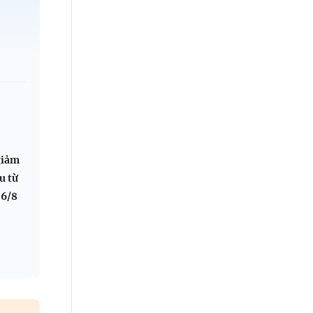
P
:
giảm
u từ
 6/8