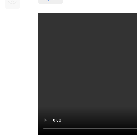
Sự kiện quan tâm
Chuyên đề
HTV Show
Không gian văn hóa
Thành phố
Hồ Chí Minh
ngủ
Chuyển đổi số
Chậm
Bé xem gì
Mái ấm gia
Việt
Các show 
Các chương
khác