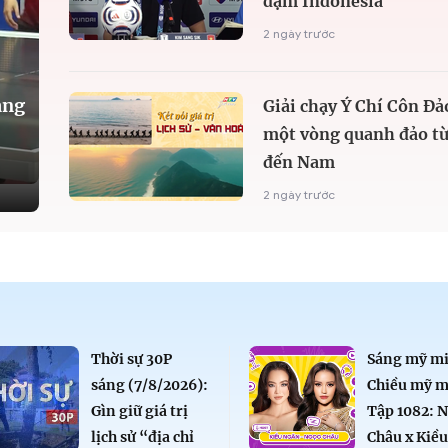
đậm Indonesia
2 ngày trước
àng
Giải chạy Ý Chí Côn Đả
một vòng quanh đảo từ
đến Nam
2 ngày trước
Thời sự 30P
Sáng mỹ mi
sáng (7/8/2026):
Chiều mỹ m
Gìn giữ giá trị
Tập 1082: 
lịch sử “địa chỉ
Châu x Kiề