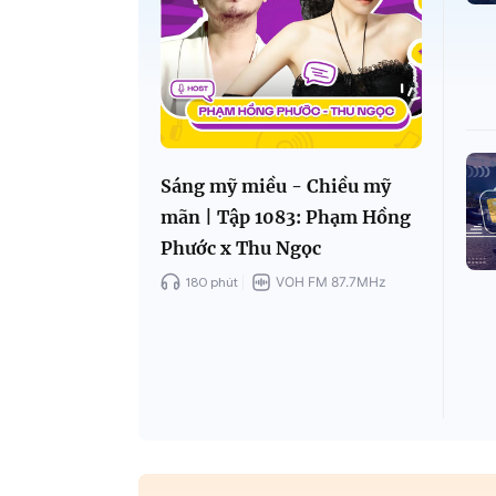
Sáng mỹ miều - Chiều mỹ
mãn | Tập 1083: Phạm Hồng
Phước x Thu Ngọc
180 phút
VOH FM 87.7MHz