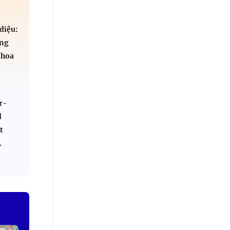
diệu:
áng
 hoa
r-
d
t
.