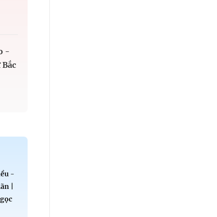
o -
 Bắc
ều -
ãn |
Ngọc
u