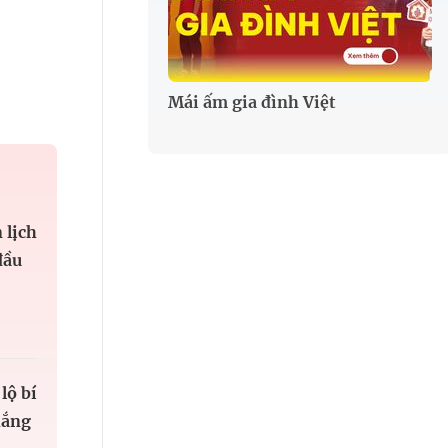
Mái ấm gia đình Việt
 lịch
đầu
lộ bí
hắng