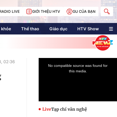
RADIO LIVE
GIỚI THIỆU HTV
GU CỦA BẠN
 khỏe
Thể thao
Giáo dục
HTV Show
nh trị
Multimedia
Multiform
Longform
NewZgraphic
, 02:36
Doanh nhân Sài
Gòn
g
Các trang liên kết
Live
Tạp chí văn nghệ