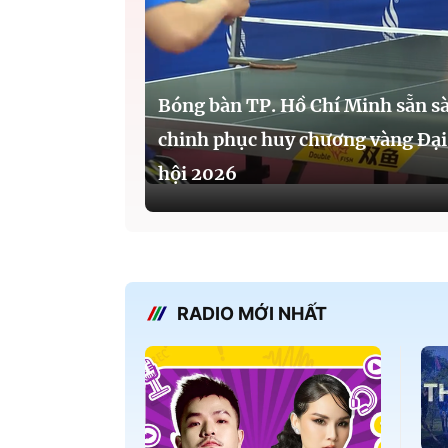
Bóng bàn TP. Hồ Chí Minh sẵn s
chinh phục huy chương vàng Đại
hội 2026
RADIO MỚI NHẤT