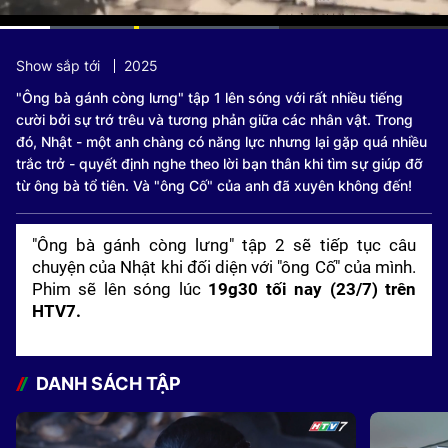
Current
0:08
/
Duration
1:06
Show sắp tới
2025
Time
"Ông bà gánh còng lưng" tập 1 lên sóng với rất nhiều tiếng
cười bởi sự trớ trêu và tương phản giữa các nhân vật. Trong
đó, Nhật - một anh chàng có năng lực nhưng lại gặp quá nhiều
trắc trở - quyết định nghe theo lời bạn thân khi tìm sự giúp đỡ
từ ông bà tổ tiên. Và "ông Cố" của anh đã xuyên không đến!
"Ông bà gánh còng lưng" tập 2 sẽ tiếp tục câu
chuyện của Nhật khi đối diện với "ông Cố" của mình.
Phim sẽ lên sóng lúc
19g30 tối nay (23/7) trên
HTV7.
DANH SÁCH TẬP