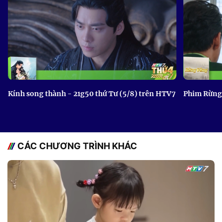
Kính song thành - 21g50 thứ Tư (5/8) trên HTV7
Phim Rừng 
CÁC CHƯƠNG TRÌNH KHÁC