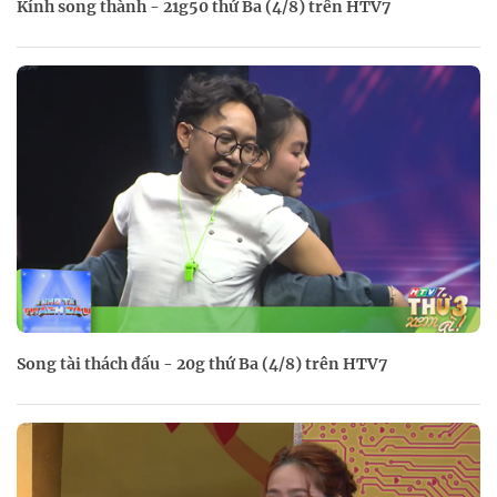
Kính song thành - 21g50 thứ Ba (4/8) trên HTV7
Song tài thách đấu - 20g thứ Ba (4/8) trên HTV7