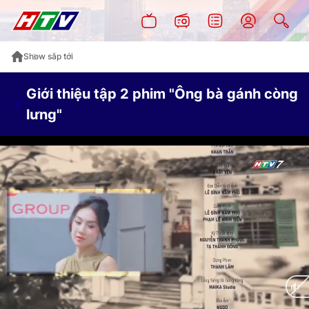
Show sắp tới
Giới thiệu tập 2 phim "Ông bà gánh còng
lưng"