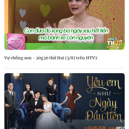
Vợ chồng son - 20g30 thứ Hai (3/8) trên HTV7