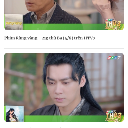
Phim Rừng vàng - 21g thứ Ba (4/8) trên HTV7