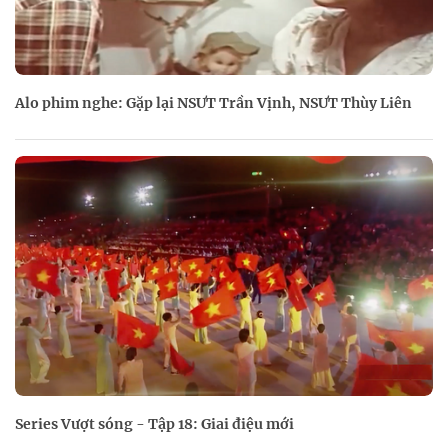
Alo phim nghe: Gặp lại NSƯT Trần Vịnh, NSƯT Thùy Liên
Series Vượt sóng - Tập 18: Giai điệu mới