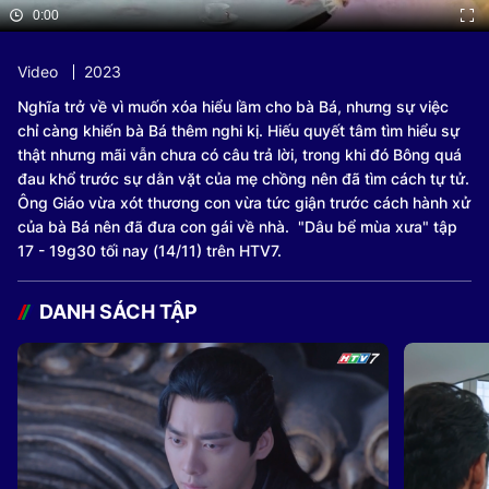
0:00
Video
2023
Nghĩa trở về vì muốn xóa hiểu lầm cho bà Bá, nhưng sự việc
chỉ càng khiến bà Bá thêm nghi kị. Hiếu quyết tâm tìm hiểu sự
thật nhưng mãi vẫn chưa có câu trả lời, trong khi đó Bông quá
đau khổ trước sự dằn vặt của mẹ chồng nên đã tìm cách tự tử.
Ông Giáo vừa xót thương con vừa tức giận trước cách hành xử
của bà Bá nên đã đưa con gái về nhà. "Dâu bể mùa xưa" tập
17 - 19g30 tối nay (14/11) trên HTV7.
DANH SÁCH TẬP