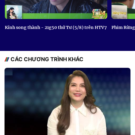
Kính song thành - 21g50 thứ Tư (5/8) trên HTV7
Phim Rừng 
CÁC CHƯƠNG TRÌNH KHÁC