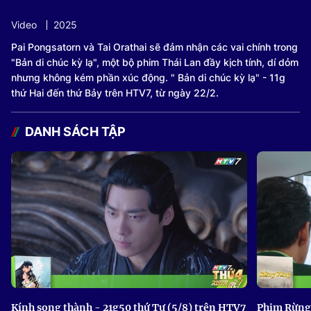
Current
0:13
/
Duration
1:00
Video
2025
Time
Pai Pongsatorn và Tai Orathai sẽ đảm nhận các vai chính trong
"Bản di chúc kỳ lạ", một bộ phim Thái Lan đầy kịch tính, dí dỏm
nhưng không kém phần xúc động. " Bản di chúc kỳ lạ" - 11g
thứ Hai đến thứ Bảy trên HTV7, từ ngày 22/2.
DANH SÁCH TẬP
Kính song thành - 21g50 thứ Tư (5/8) trên HTV7
Phim Rừng 