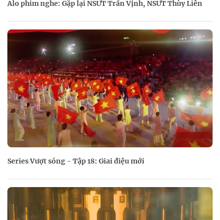
Alo phim nghe: Gặp lại NSƯT Trần Vịnh, NSƯT Thùy Liên
Series Vượt sóng - Tập 18: Giai điệu mới