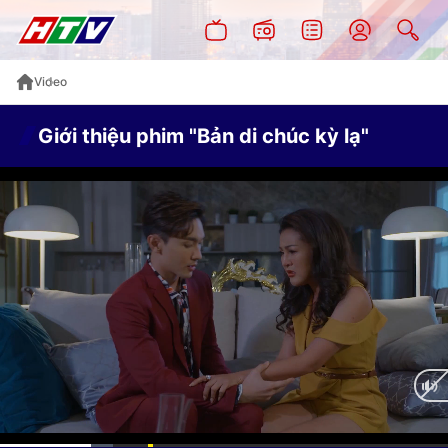
Video
Giới thiệu phim "Bản di chúc kỳ lạ"