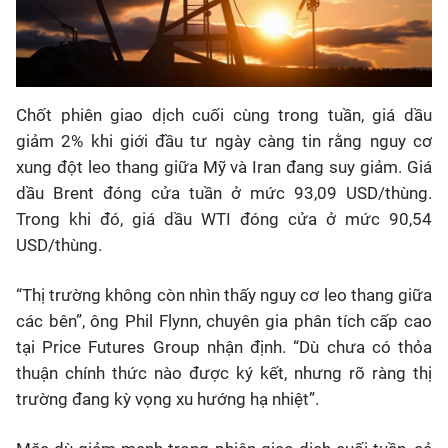
Chốt phiên giao dịch cuối cùng trong tuần, giá dầu
giảm 2% khi giới đầu tư ngày càng tin rằng nguy cơ
xung đột leo thang giữa Mỹ và Iran đang suy giảm. Giá
dầu Brent đóng cửa tuần ở mức 93,09 USD/thùng.
Trong khi đó, giá dầu WTI đóng cửa ở mức 90,54
USD/thùng.
“Thị trường không còn nhìn thấy nguy cơ leo thang giữa
các bên”, ông Phil Flynn, chuyên gia phân tích cấp cao
tại Price Futures Group nhận định. “Dù chưa có thỏa
thuận chính thức nào được ký kết, nhưng rõ ràng thị
trường đang kỳ vọng xu hướng hạ nhiệt”.