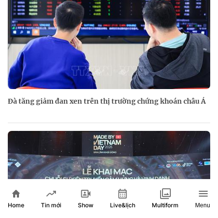
Đà tăng giảm đan xen trên thị trường chứng khoán châu Á
Home
Show
Live&lịch
Tin mới
Multiform
Menu