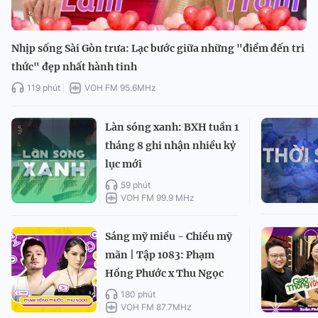
Nhịp sống Sài Gòn trưa: Lạc bước giữa những "điểm đến tri
thức" đẹp nhất hành tinh
119 phút
VOH FM 95.6MHz
Làn sóng xanh: BXH tuần 1
tháng 8 ghi nhận nhiều kỷ
lục mới
59 phút
VOH FM 99.9 MHz
Sáng mỹ miều - Chiều mỹ
mãn | Tập 1083: Phạm
Hồng Phước x Thu Ngọc
180 phút
VOH FM 87.7MHz