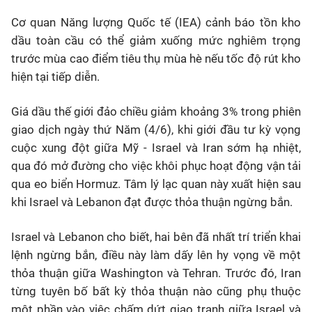
Cơ quan Năng lượng Quốc tế (IEA) cảnh báo tồn kho
dầu toàn cầu có thể giảm xuống mức nghiêm trọng
trước mùa cao điểm tiêu thụ mùa hè nếu tốc độ rút kho
hiện tại tiếp diễn.
Giá dầu thế giới đảo chiều giảm khoảng 3% trong phiên
giao dịch ngày thứ Năm (4/6), khi giới đầu tư kỳ vọng
cuộc xung đột giữa Mỹ - Israel và Iran sớm hạ nhiệt,
qua đó mở đường cho việc khôi phục hoạt động vận tải
qua eo biển Hormuz. Tâm lý lạc quan này xuất hiện sau
khi Israel và Lebanon đạt được thỏa thuận ngừng bắn.
Israel và Lebanon cho biết, hai bên đã nhất trí triển khai
lệnh ngừng bắn, điều này làm dấy lên hy vọng về một
thỏa thuận giữa Washington và Tehran. Trước đó, Iran
từng tuyên bố bất kỳ thỏa thuận nào cũng phụ thuộc
một phần vào việc chấm dứt giao tranh giữa Israel và