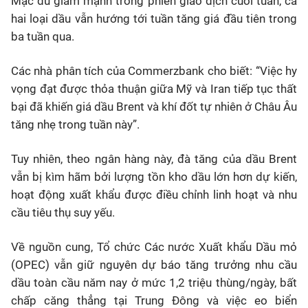
Mặc dù giảm mạnh trong phiên giao dịch cuối tuần, cả
hai loại dầu vẫn hướng tới tuần tăng giá đầu tiên trong
ba tuần qua.
Các nhà phân tích của Commerzbank cho biết: “Việc hy
vọng đạt được thỏa thuận giữa Mỹ và Iran tiếp tục thất
bại đã khiến giá dầu Brent và khí đốt tự nhiên ở Châu Âu
tăng nhẹ trong tuần này”.
Tuy nhiên, theo ngân hàng này, đà tăng của dầu Brent
vẫn bị kìm hãm bởi lượng tồn kho dầu lớn hơn dự kiến,
hoạt động xuất khẩu được điều chỉnh linh hoạt và nhu
cầu tiêu thụ suy yếu.
Về nguồn cung, Tổ chức Các nước Xuất khẩu Dầu mỏ
(OPEC) vẫn giữ nguyên dự báo tăng trưởng nhu cầu
dầu toàn cầu năm nay ở mức 1,2 triệu thùng/ngày, bất
chấp căng thẳng tại Trung Đông và việc eo biển