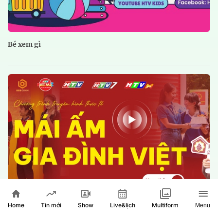
Bé xem gì
Home
Show
Live&lịch
Tin mới
Multiform
Menu
Mái ấm gia đình Việt