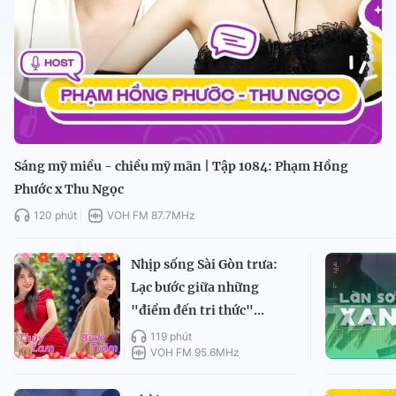
Sáng mỹ miều - chiều mỹ mãn | Tập 1084: Phạm Hồng
Phước x Thu Ngọc
120 phút
VOH FM 87.7MHz
Nhịp sống Sài Gòn trưa:
Lạc bước giữa những
"điểm đến tri thức"...
119 phút
VOH FM 95.6MHz