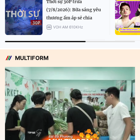
Thời sự 30P trưa
(7/8/2026): Bữa sáng yêu
thương ấm áp sẻ chia
VOH AM 610KHz
MULTIFORM