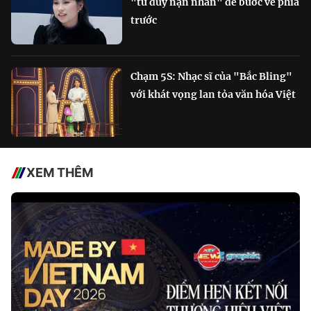
"tư duy nạn nhân" để bước về phía
trước
Chạm 5S: Nhạc sĩ của "Bắc Bling"
với khát vọng lan tỏa văn hóa Việt
XEM THÊM