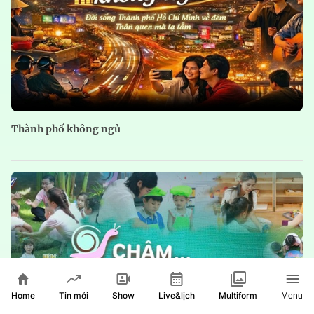
Thành phố không ngủ
Home
Show
Live&lịch
Tin mới
Multiform
Menu