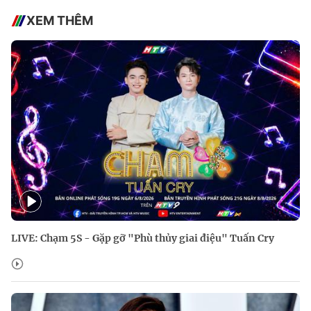
XEM THÊM
LIVE: Chạm 5S - Gặp gỡ "Phù thủy giai điệu" Tuấn Cry