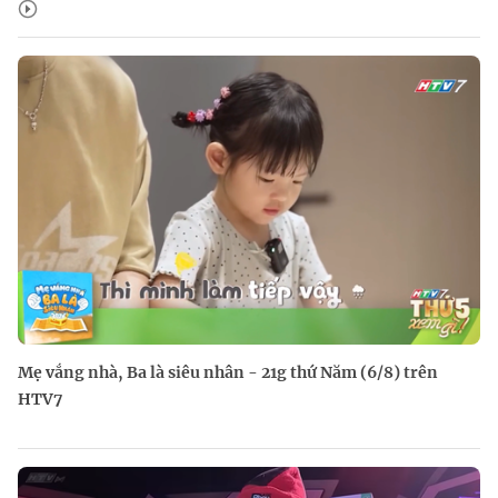
Mẹ vắng nhà, Ba là siêu nhân - 21g thứ Năm (6/8) trên
HTV7