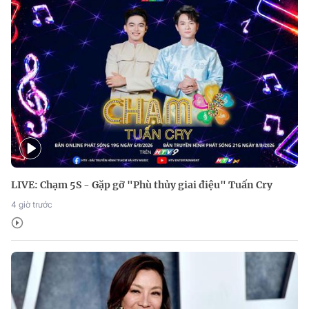
LIVE: Chạm 5S - Gặp gỡ "Phù thủy giai điệu" Tuấn Cry
4 giờ trước