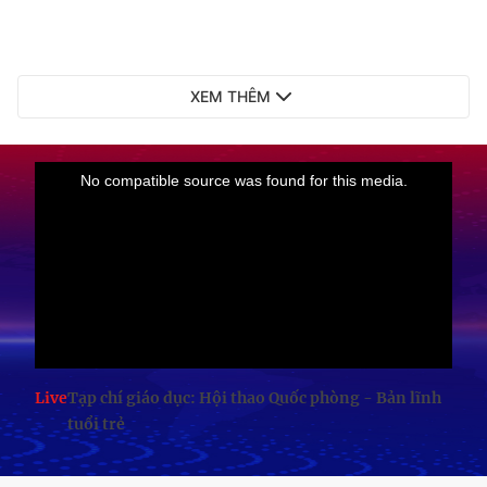
XEM THÊM
Live
Tạp chí giáo dục: Hội thao Quốc phòng - Bản lĩnh
tuổi trẻ