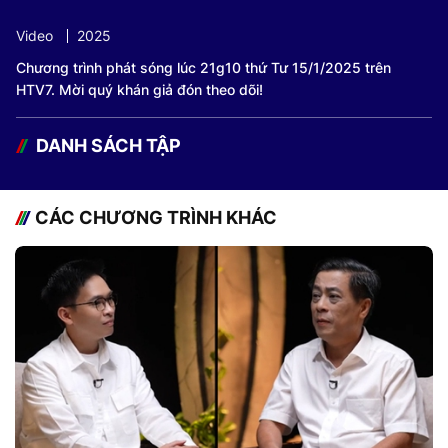
Current
0:11
/
Duration
0:56
Video
2025
Time
Chương trình phát sóng lúc 21g10 thứ Tư 15/1/2025 trên
HTV7. Mời quý khán giả đón theo dõi!
DANH SÁCH TẬP
CÁC CHƯƠNG TRÌNH KHÁC