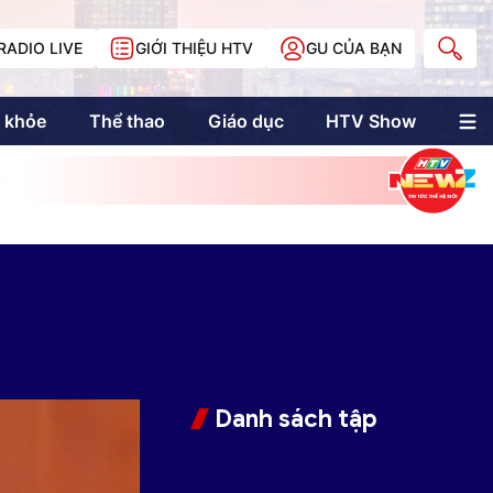
RADIO LIVE
GIỚI THIỆU HTV
GU CỦA BẠN
 khỏe
Thể thao
Giáo dục
HTV Show
nh trị
Multimedia
Multiform
Longform
NewZgraphic
Doanh nhân Sài
Gòn
Các trang liên kết
Danh sách tập