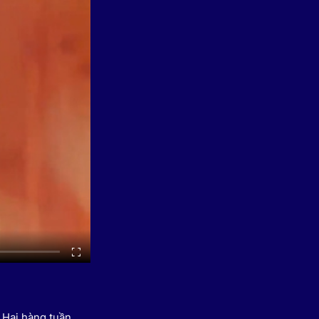
 Thể thao
c đua xe đạp
 Truyền hình
c đua offroad
V
 Games 33
 Hai hàng tuần