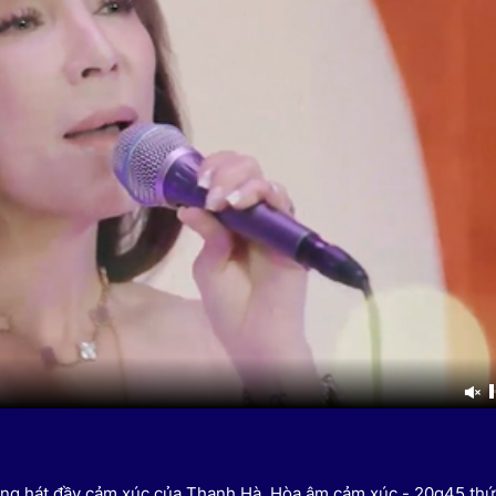
HTV Phim
HTV Sự kiện
HTV
 không
Phim truyền hình
Made By Vietnam
Cuộ
Cúp
Phim tài liệu
Ngày hội HTV
Cuộ
Innovation Fest
HT
Chung một tấm
SEA
 đình
lòng
khác
 trình
iọng hát đầy cảm xúc của Thanh Hà. Hòa âm cảm xúc - 20g45 thứ