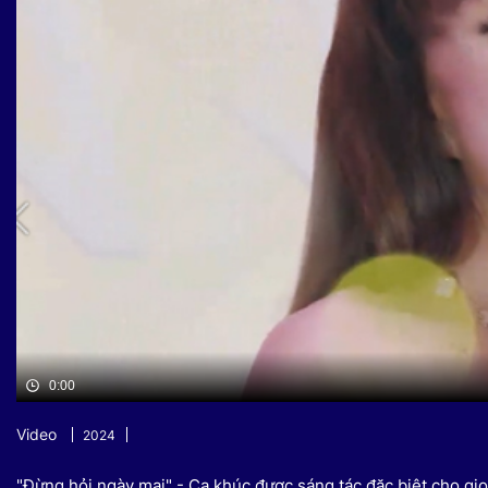
Sự kiện quan tâm
Chuyên đề
HTV Show
Không gian văn hóa
Thành phố
Hồ Chí Minh
ngủ
Chuyển đổi số
Chậm
Bé xem gì
Mái ấm gia
Việt
Các show 
Các chương
khác
0:00
Video
2024
"Đừng hỏi ngày mai" - Ca khúc được sáng tác đặc biệt cho g