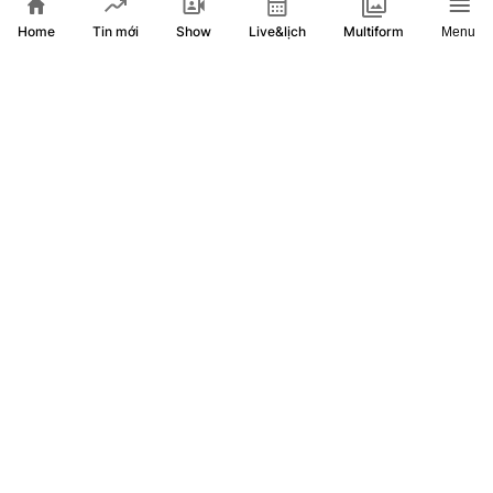
Home
Show
Live&lịch
Tin mới
Multiform
Menu
Tổng thống Trump: Thỏa thuận mở lại Hormuz sớm đạt
được, xung đột với Iran sẽ sớm kết thúc