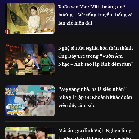
Vườn sao Mai: Một thoáng quê
hương - Sức sống truyền thống và
làn gió hiện đại
Nghệ sĩ Hữu Nghĩa hóa thân thành
Ông Bảy Tre trong “Vườn Âm
Nhạc – Ánh sao lấp lánh đêm rằm”
"Mẹ vắng nhà, ba là siêu nhân"
Mùa 5 | Tập 18: Khoảnh khắc đoàn
viên đầy cảm xúc
Mái ấm gia đình Việt: Nghẹn lòng
trước cô bé sợ không kịp báo hiếu