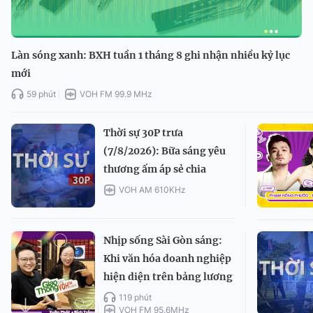
Làn sóng xanh: BXH tuần 1 tháng 8 ghi nhận nhiều kỷ lục
mới
59 phút
VOH FM 99.9 MHz
Thời sự 30P trưa
(7/8/2026): Bữa sáng yêu
thương ấm áp sẻ chia
VOH AM 610KHz
Nhịp sống Sài Gòn sáng:
Khi văn hóa doanh nghiệp
hiện diện trên bảng lương
119 phút
VOH FM 95.6MHz