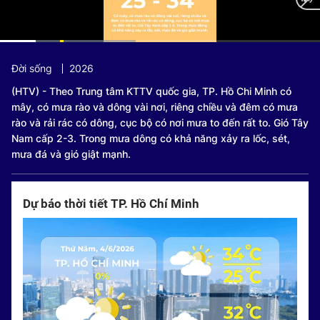
Current
0:13
/
Duration
1:46
Đời sống
2026
Time
(HTV) - Theo Trung tâm KTTV quốc gia, TP. Hồ Chi Minh có
mây, có mưa rào và dông vài nơi, riêng chiều và đêm có mưa
rào và rải rác có dông, cục bộ có nơi mưa to đến rất to. Gió Tây
Nam cấp 2-3. Trong mưa dông có khả năng xảy ra lốc, sét,
mưa đá và gió giật mạnh.
Dự báo thời tiết TP. Hồ Chí Minh