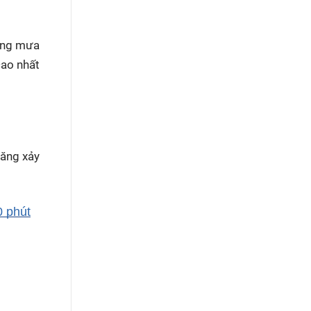
rong mưa
cao nhất
năng xảy
0 phút