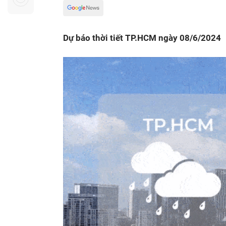
Sự kiện quan tâm
Chuyên đề
HTV Show
Không gian văn hóa
Thành phố
Dự báo thời tiết TP.HCM ngày 08/6/2024
Hồ Chí Minh
ngủ
Chuyển đổi số
Chậm
Bé xem gì
Mái ấm gia
Việt
Các show 
Các chương
khác