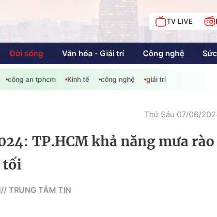
TV LIVE
Đời sống
Văn hóa - Giải trí
Công nghệ
Sức
công an tphcm
Kinh tế
công nghệ
giải trí
iải trí
Giáo dục
Kinh tế
Chí
c
Thứ Sáu 07/06/2024
/2024: TP.HCM khả năng mưa rào
Sức khỏe
Đời sống
 tối
Khán giả HTV
Chuyện chúng tôi
// TRUNG TÂM TIN