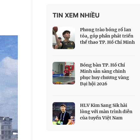
 Thể thao
TIN XEM NHIỀU
c đua xe đạp
 Truyền hình
Phong trào bóng rổ lan
c đua offroad
tỏa, góp phần phát triển
thể thao TP. Hồ Chí Minh
V
 Games 33
Bóng bàn TP. Hồ Chí
Minh sẵn sàng chinh
phục huy chương vàng
Đại hội 2026
HLV Kim Sang Sik hài
lòng với màn trình diễn
của tuyển Việt Nam