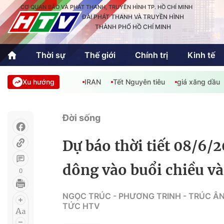
CƠ QUAN BÁO VÀ PHÁT THANH, TRUYỀN HÌNH TP. HỒ CHÍ MINH
ĐÀI PHÁT THANH VÀ TRUYỀN HÌNH
THÀNH PHỐ HỒ CHÍ MINH
Thời sự
Thế giới
Chính trị
Kinh tế
Xu hướng
IRAN
Tết Nguyên tiêu
giá xăng dầu
Thời sự
Thể thao
Văn hóa - G
Trong nước
Trong nướ
Đời sống
Quốc tế
Quốc tế
Dự báo thời tiết 08/6
An Sinh
Sách hay cuối tuần
Thế giới
dông vào buổi chiều và
0
Kinh doanh
Công nghệ
Phóng sự
NGỌC TRÚC - PHƯƠNG TRINH - TRÚC ÂN
TỨC HTV