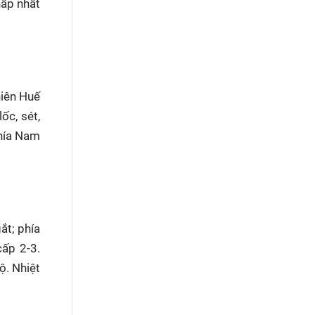
hấp nhất
hiên Huế
ốc, sét,
phía Nam
ắt; phía
cấp 2-3.
ộ. Nhiệt