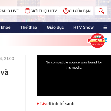
RADIO LIVE
GIỚI THIỆU HTV
GU CỦA BẠN
 khỏe
Thể thao
Giáo dục
HTV Show
nh trị
Multimedia
Multiform
Longform
NewZgraphic
, 21:00
Doanh nhân Sài
Gòn
 và
Các trang liên kết
Live
Kinh tế xanh