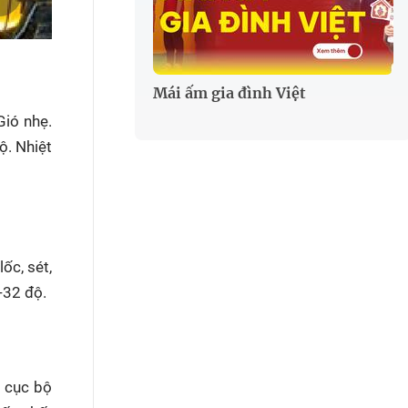
Mái ấm gia đình Việt
Gió nhẹ.
ộ. Nhiệt
ốc, sét,
-32 độ.
, cục bộ