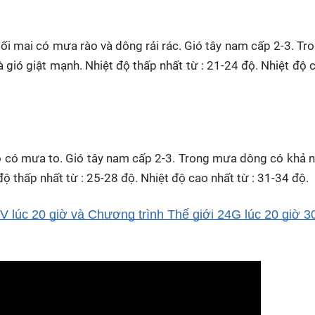
tối mai có mưa rào và dông rải rác. Gió tây nam cấp 2-3. T
à gió giật mạnh. Nhiệt độ thấp nhất từ : 21-24 độ. Nhiệt độ 
bộ có mưa to. Gió tây nam cấp 2-3. Trong mưa dông có khả 
độ thấp nhất từ : 25-28 độ. Nhiệt độ cao nhất từ : 31-34 độ.
 lúc 20 giờ và Chương trình Thế giới 24G lúc 20 giờ 3