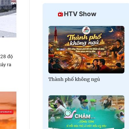
HTV Show
 28 độ
xảy ra
Thành phố không ngủ