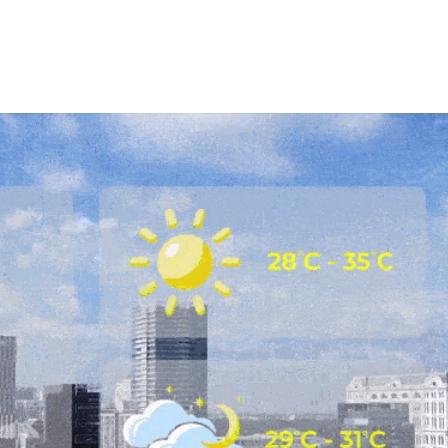
HTV Phim
HTV Sự kiện
HTV
 không
Phim truyền hình
Made By Vietnam
Cuộ
Cúp
Phim tài liệu
Ngày hội HTV
Cuộ
Innovation Fest
HT
Chung một tấm
SEA
 đình
lòng
khác
 trình