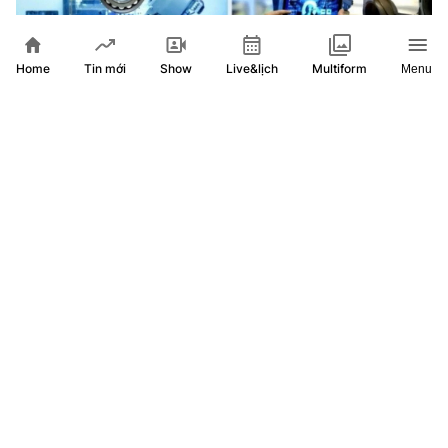
Home
Show
Live&lịch
Tin mới
Multiform
Menu
Đến năm 2030, Việt Nam làm chủ ít nhất 4 công nghệ chiến
lược