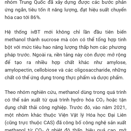
nhóm Trung Quốc đã xây dựng được các bước phản
ứng ngắn, tiêu tốn ít năng lượng, đạt hiệu suất chuyển
hóa cao tới 86%.
Hệ thống ivBT mới không chỉ lần đầu tiên biến
methanol thành sucrose mà còn có thể tổng hợp tinh
bột với mức tiêu hao năng lượng thấp hơn các phương
pháp trước. Ngoài ra, nền tảng này còn được mở rộng
để tạo ra nhiều hợp chất khác như amylose,
amylopectin, cellobiose và các oligosaccharide, những
chất có thể ứng dụng trong thực phẩm và dược phẩm.
Theo nhóm nghiên cứu, methanol dùng trong quá trình
có thể sản xuất từ quá trình hydro hóa CO₂ hoặc tận
dụng chất thải công nghiệp. Trước đó, vào năm 2021,
một nhóm khác thuộc Viện Vật lý Hóa học Đại Liên
(cũng trực thuộc CAS) đã công bố công nghệ sản xuất
methanol từ CO₂ ở nhiệt độ thấp, hiệu quả cao, mở