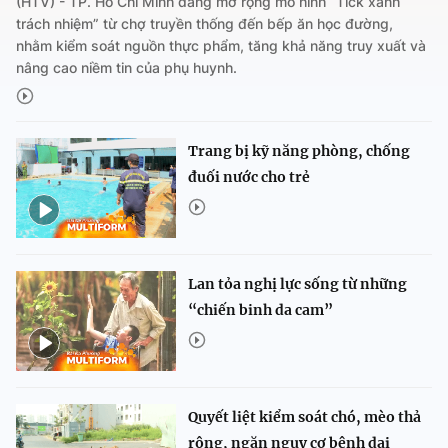
(HTV) - TP. Hồ Chí Minh đang mở rộng mô hình “Tick xanh
trách nhiệm” từ chợ truyền thống đến bếp ăn học đường,
nhằm kiểm soát nguồn thực phẩm, tăng khả năng truy xuất và
nâng cao niềm tin của phụ huynh.
Trang bị kỹ năng phòng, chống
đuối nước cho trẻ
Lan tỏa nghị lực sống từ những
“chiến binh da cam”
Quyết liệt kiểm soát chó, mèo thả
rông, ngăn nguy cơ bệnh dại