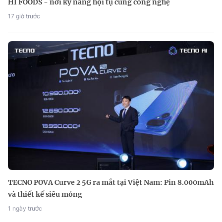
HI FOODS - nơi kỹ năng hội tụ cùng công nghệ
17 giờ trước
TECNO POVA Curve 2 5G ra mắt tại Việt Nam: Pin 8.000mAh
và thiết kế siêu mỏng
1 ngày trước