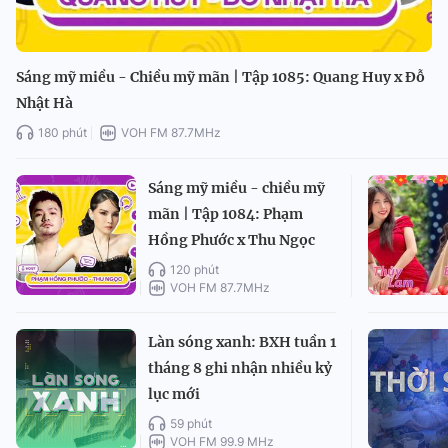
Sáng mỹ miều - Chiều mỹ mãn | Tập 1085: Quang Huy x Đỗ
Nhật Hà
180 phút
VOH FM 87.7MHz
Sáng mỹ miều - chiều mỹ
mãn | Tập 1084: Phạm
Hồng Phước x Thu Ngọc
120 phút
VOH FM 87.7MHz
Làn sóng xanh: BXH tuần 1
tháng 8 ghi nhận nhiều kỷ
lục mới
59 phút
VOH FM 99.9 MHz