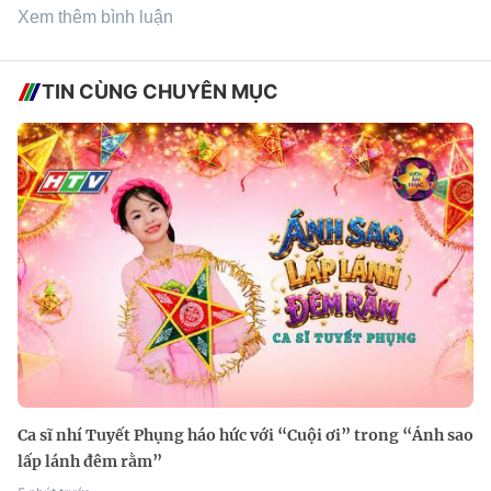
Xem thêm bình luận
TIN CÙNG CHUYÊN MỤC
Ca sĩ nhí Tuyết Phụng háo hức với “Cuội ơi” trong “Ánh sao
lấp lánh đêm rằm”