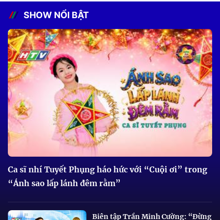
SHOW NỔI BẬT
Ca sĩ nhí Tuyết Phụng háo hức với “Cuội ơi” trong
“Ánh sao lấp lánh đêm rằm”
Biên tập Trần Minh Cường: “Đừng