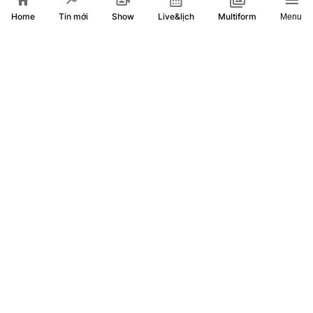
Home
Show
Live&lịch
Tin mới
Multiform
Menu
BLACKPINK gửi lời tri ân đến người hâm mộ