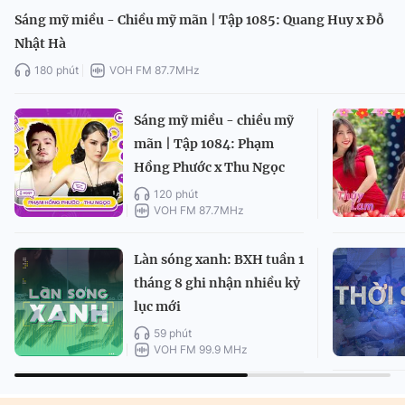
Sáng mỹ miều - Chiều mỹ mãn | Tập 1085: Quang Huy x Đỗ
Nhật Hà
180 phút
VOH FM 87.7MHz
Sáng mỹ miều - chiều mỹ
mãn | Tập 1084: Phạm
Hồng Phước x Thu Ngọc
120 phút
VOH FM 87.7MHz
Làn sóng xanh: BXH tuần 1
tháng 8 ghi nhận nhiều kỷ
lục mới
59 phút
VOH FM 99.9 MHz