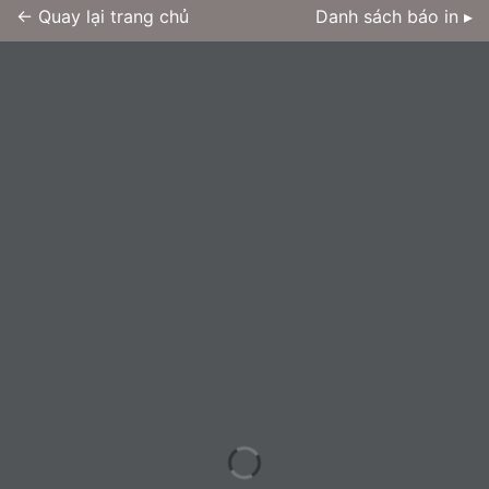
← Quay lại trang chủ
Danh sách báo in ▸