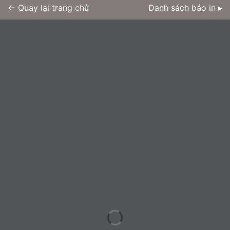
← Quay lại trang chủ
Danh sách báo in ▸