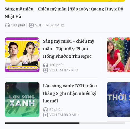
Sáng mỹ miều - Chiều mỹ mãn | Tập 1085: Quang Huy x Đỗ
Nhật Hà
180 phút
VOH FM 87.7MHz
Sáng mỹ miều - chiều mỹ
mãn | Tập 1084: Phạm
Hồng Phước x Thu Ngọc
120 phút
VOH FM 87.7MHz
Làn sóng xanh: BXH tuần 1
tháng 8 ghi nhận nhiều kỷ
lục mới
59 phút
VOH FM 99.9 MHz