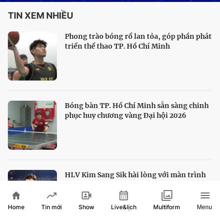
TIN XEM NHIỀU
Phong trào bóng rổ lan tỏa, góp phần phát
triển thể thao TP. Hồ Chí Minh
Bóng bàn TP. Hồ Chí Minh sẵn sàng chinh
phục huy chương vàng Đại hội 2026
HLV Kim Sang Sik hài lòng với màn trình
diễn của tuyển Việt Nam
Home
Show
Live&lịch
Tin mới
Multiform
Menu