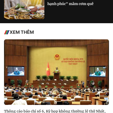
hạnh phúc" mâm cơm quê
XEM THÊM
Thông cáo báo chí số 6, Kỳ họp không thường lệ thứ Nhất,