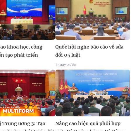
iao khoa học, công
Quốc hội nghe báo cáo về sửa
n tạo phát triển
đổi 05 luật
1 ngày trước
ị Trung ương 3: Tạo
Nâng cao hiệu quả phối hợp