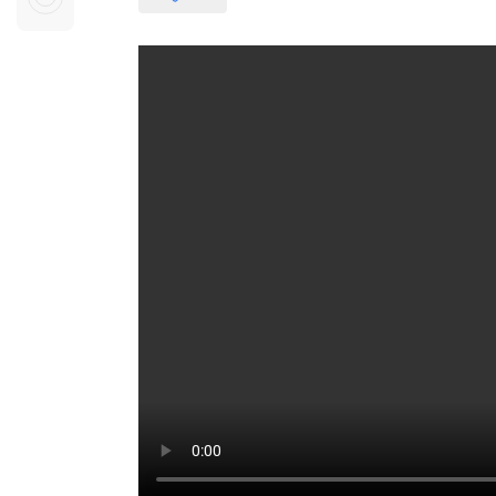
Sự kiện quan tâm
Chuyên đề
HTV Show
Không gian văn hóa
Thành phố
Hồ Chí Minh
ngủ
Chuyển đổi số
Chậm
Bé xem gì
Mái ấm gia
Việt
Các show 
Các chương
khác