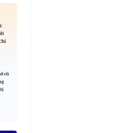
i:
ới
Chí
sở cũ
ng
bị