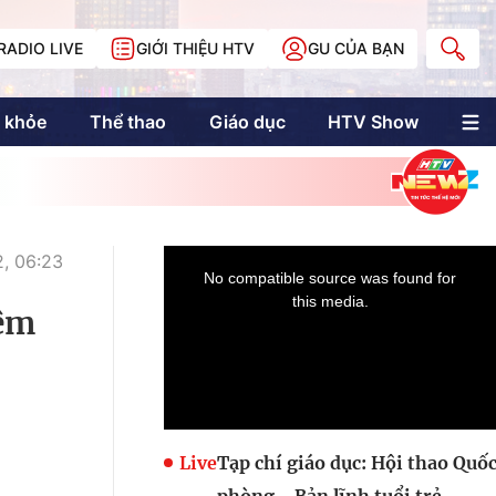
RADIO LIVE
GIỚI THIỆU HTV
GU CỦA BẠN
 khỏe
Thể thao
Giáo dục
HTV Show
nh trị
Multimedia
Multiform
Longform
NewZgraphic
, 06:23
Doanh nhân Sài
Gòn
iệm
Các trang liên kết
Live
Tạp chí giáo dục: Hội thao Quố