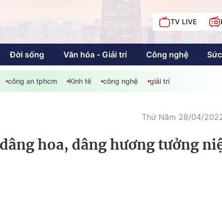
TV LIVE
Đời sống
Văn hóa - Giải trí
Công nghệ
Sức
công an tphcm
Kinh tế
công nghệ
giải trí
iải trí
Giáo dục
Kinh tế
Chí
c
Thứ Năm 28/04/2022
 dâng hoa, dâng hương tưởng n
Sức khỏe
Đời sống
Khán giả HTV
Chuyện chúng tôi