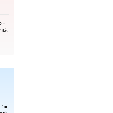
o -
 Bắc
P
:
giảm