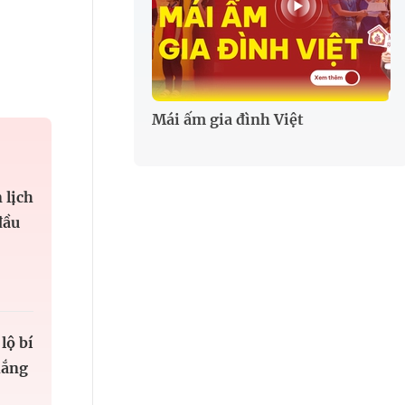
Mái ấm gia đình Việt
 lịch
đầu
lộ bí
hắng