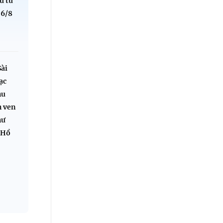
u từ
 6/8
Sài
ạc
hu
h ven
hư
 Hồ