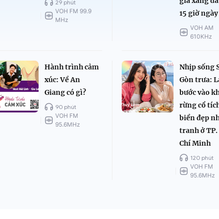
giá xăng dầ
29 phút
VOH FM 99.9
15 giờ ngày
MHz
VOH AM
610KHz
Hành trình cảm
Nhịp sống 
xúc: Về An
Gòn trưa: L
Giang có gì?
bước vào k
rừng cổ tíc
90 phút
VOH FM
biển đẹp n
95.6MHz
tranh ở TP.
Chí Minh
120 phút
VOH FM
95.6MHz