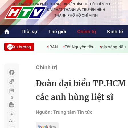
CƠ QUAN BÁO VÀ PHÁT THANH, TRUYỀN HÌNH TP. HỒ CHÍ MINH
ĐÀI PHÁT THANH VÀ TRUYỀN HÌNH
THÀNH PHỐ HỒ CHÍ MINH
Thời sự
Thế giới
Chính trị
Kinh tế
Xu hướng
IRAN
Tết Nguyên tiêu
giá xăng dầu
Thời sự
Thể thao
Văn hóa - G
Trong nước
Trong nướ
Chính trị
Quốc tế
Quốc tế
Đoàn đại biểu TP.HCM
An Sinh
Sách hay cuối tuần
Thế giới
các anh hùng liệt sĩ
0
Kinh doanh
Công nghệ
Phóng sự
Nguồn: Trung tâm Tin tức