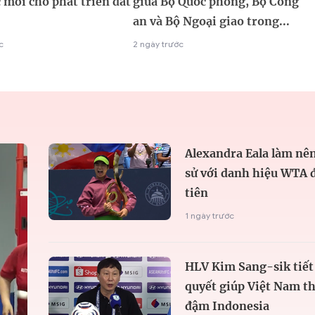
 mới cho phát triển đất
giữa Bộ Quốc phòng, Bộ Công
an và Bộ Ngoại giao trong...
c
2 ngày trước
Alexandra Eala làm nên
sử với danh hiệu WTA 
tiên
1 ngày trước
HLV Kim Sang-sik tiết 
quyết giúp Việt Nam t
đậm Indonesia