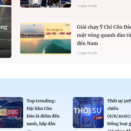
1 ngày trước
àng
Giải chạy Ý Chí Côn Đả
một vòng quanh đảo từ
đến Nam
1 ngày trước
Top trending:
Thời sự 30
Đặc khu Côn
chiều
Đảo là điểm đến
(6/8/2026)
xanh, hấp dẫn
Đồng loạt 