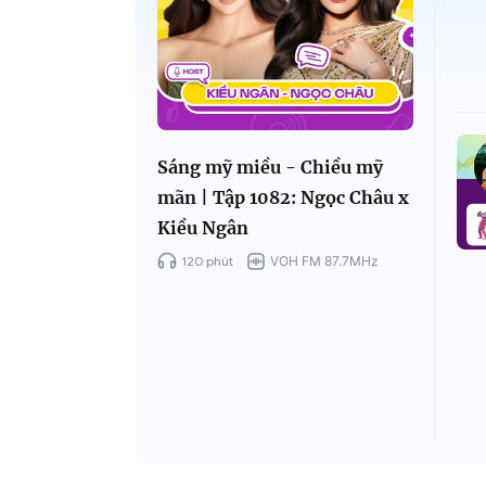
Sáng mỹ miều - Chiều mỹ
mãn | Tập 1082: Ngọc Châu x
Kiều Ngân
120 phút
VOH FM 87.7MHz