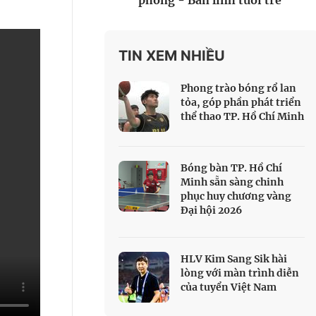
phòng - Bản lĩnh tuổi trẻ
 Thể thao
c đua xe đạp
 Truyền hình
TIN XEM NHIỀU
c đua offroad
Phong trào bóng rổ lan
V
tỏa, góp phần phát triển
thể thao TP. Hồ Chí Minh
 Games 33
Bóng bàn TP. Hồ Chí
Minh sẵn sàng chinh
phục huy chương vàng
Đại hội 2026
HLV Kim Sang Sik hài
lòng với màn trình diễn
của tuyển Việt Nam