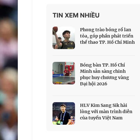
 Thể thao
TIN XEM NHIỀU
c đua xe đạp
 Truyền hình
Phong trào bóng rổ lan
c đua offroad
tỏa, góp phần phát triển
thể thao TP. Hồ Chí Minh
V
 Games 33
Bóng bàn TP. Hồ Chí
Minh sẵn sàng chinh
phục huy chương vàng
Đại hội 2026
HLV Kim Sang Sik hài
lòng với màn trình diễn
của tuyển Việt Nam