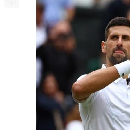
Sự kiện quan tâm
Chuyên đề
HTV Show
Không gian văn hóa
Thành phố
Hồ Chí Minh
ngủ
Chuyển đổi số
Chậm
Bé xem gì
Mái ấm gia
Việt
Các show 
Các chương
khác