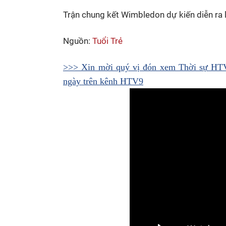
Trận chung kết Wimbledon dự kiến diễn ra 
Nguồn:
Tuổi Trẻ
>>> Xin mời quý vị đón xem Thời sự HTV 
ngày trên kênh HTV9