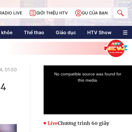
RADIO LIVE
GIỚI THIỆU HTV
GU CỦA BẠN
 khỏe
Thể thao
Giáo dục
HTV Show
nh trị
Multimedia
Multiform
Longform
NewZgraphic
, 01:50
Doanh nhân Sài
Gòn
24
Các trang liên kết
Live
Chương trình 60 giây