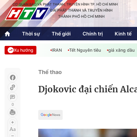
CƠ QUAN BÁO VÀ PHÁT THANH, TRUYỀN HÌNH TP. HỒ CHÍ MINH
ĐÀI PHÁT THANH VÀ TRUYỀN HÌNH
THÀNH PHỐ HỒ CHÍ MINH
Thời sự
Thế giới
Chính trị
Kinh tế
Xu hướng
IRAN
Tết Nguyên tiêu
giá xăng dầu
Thời sự
Thể thao
Văn hóa - G
Trong nước
Trong nướ
Thể thao
Quốc tế
Quốc tế
Djokovic đại chiến Al
An Sinh
Sách hay cuối tuần
Thế giới
0
Kinh doanh
Công nghệ
Phóng sự