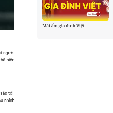
Mái ấm gia đình Việt
ợt người
thể hiện
sắp tới.
ầu nhỉnh