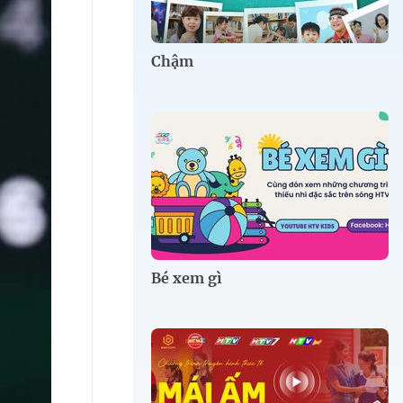
Chậm
Bé xem gì