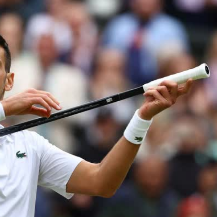
HTV Phim
HTV Sự kiện
HTV
 không
Phim truyền hình
Made By Vietnam
Cuộ
Cúp
Phim tài liệu
Ngày hội HTV
Cuộ
Innovation Fest
HT
Chung một tấm
SEA
 đình
lòng
khác
 trình