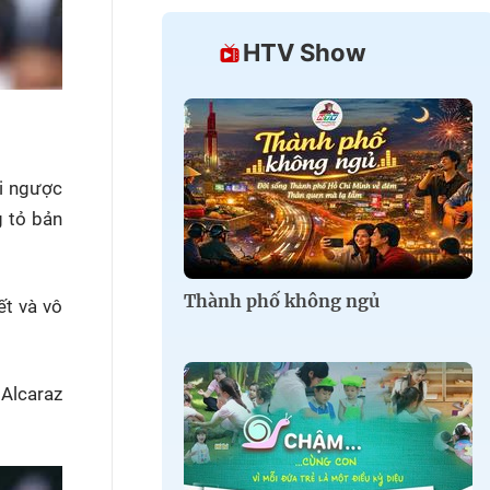
HTV Show
ội ngược
g tỏ bản
Thành phố không ngủ
ết và vô
Alcaraz