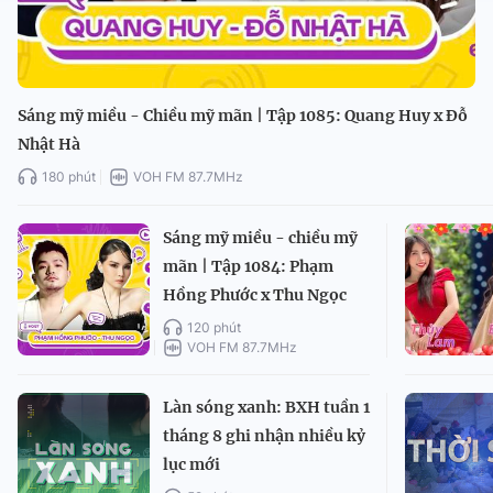
Sáng mỹ miều - Chiều mỹ mãn | Tập 1085: Quang Huy x Đỗ
Nhật Hà
180 phút
VOH FM 87.7MHz
Sáng mỹ miều - chiều mỹ
mãn | Tập 1084: Phạm
Hồng Phước x Thu Ngọc
120 phút
VOH FM 87.7MHz
Làn sóng xanh: BXH tuần 1
tháng 8 ghi nhận nhiều kỷ
lục mới