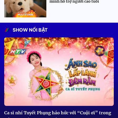
minh hỗ trợ người cao tuổi
SHOW NỔI BẬT
Ca sĩ nhí Tuyết Phụng háo hức với “Cuội ơi” trong