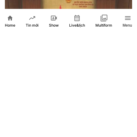
Home
Show
Live&lịch
Tin mới
Multiform
Menu
Quốc hội nghe báo cáo tại hội trường 2 dự thảo luật