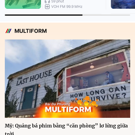
59 phút
VOH FM 99.9 MHz
MULTIFORM
Mỹ: Quảng bá phim bằng “căn phòng” lơ lửng giữa
trời