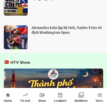
Alexandra Eala lập kỳ tích, Taylor Fritz vô
địch Washington Open
HTV Show
Home
Show
Live&lịch
Tin mới
Multiform
Menu