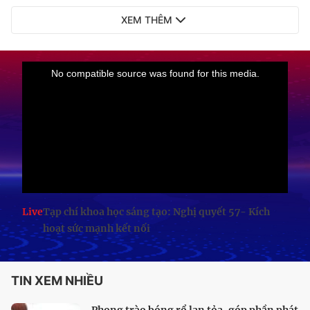
XEM THÊM
Live
Tạp chí khoa học sáng tạo: Nghị quyết 57- Kích
hoạt sức mạnh kết nối
TIN XEM NHIỀU