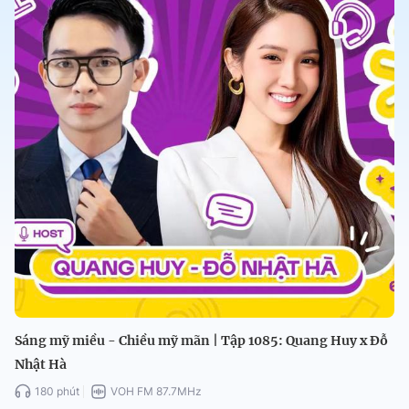
Sáng mỹ miều - Chiều mỹ mãn | Tập 1085: Quang Huy x Đỗ
Nhật Hà
180 phút
VOH FM 87.7MHz