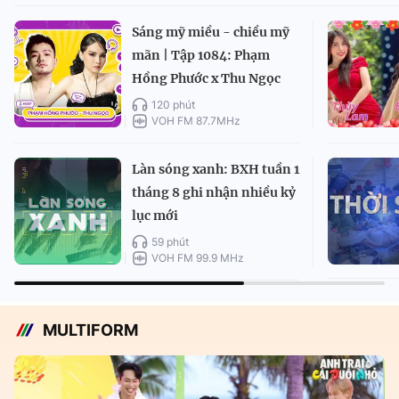
Sáng mỹ miều - chiều mỹ
mãn | Tập 1084: Phạm
Hồng Phước x Thu Ngọc
120 phút
VOH FM 87.7MHz
Làn sóng xanh: BXH tuần 1
tháng 8 ghi nhận nhiều kỷ
lục mới
59 phút
VOH FM 99.9 MHz
MULTIFORM