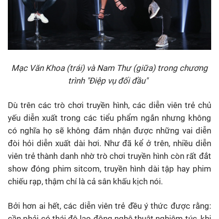
Mạc Văn Khoa (trái) và Nam Thư (giữa) trong chương
trình "Điệp vụ đối đầu"
Dù trên các trò chơi truyền hình, các diễn viên trẻ chủ
yếu diễn xuất trong các tiểu phẩm ngắn nhưng không
có nghĩa họ sẽ không đảm nhận được những vai diễn
đòi hỏi diễn xuất dài hơi. Như đã kể ở trên, nhiều diễn
viên trẻ thành danh nhờ trò chơi truyền hình còn rất đắt
show đóng phim sitcom, truyền hình dài tập hay phim
chiếu rạp, thậm chí là cả sân khấu kịch nói.
Bởi hơn ai hết, các diễn viên trẻ đều ý thức được rằng:
cần phải có thái độ lao động nghệ thuật nghiêm túc, khi