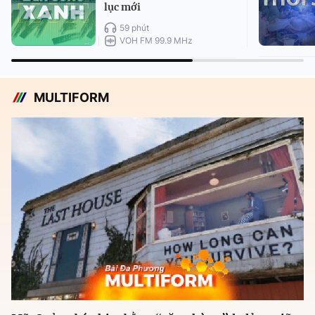
lục mới
59 phút
VOH FM 99.9 MHz
MULTIFORM