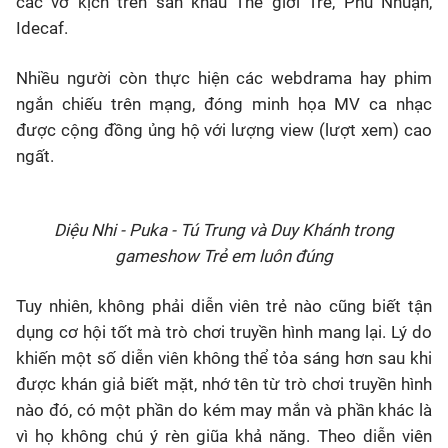
các vở kịch trên sân khấu Thế giới Trẻ, Phú Nhuận,
Idecaf.
Nhiều người còn thực hiện các webdrama hay phim
ngắn chiếu trên mạng, đóng minh họa MV ca nhạc
được cộng đồng ủng hộ với lượng view (lượt xem) cao
ngất.
Diệu Nhi - Puka - Tú Trung và Duy Khánh trong
gameshow Trẻ em luôn đúng
Tuy nhiên, không phải diễn viên trẻ nào cũng biết tận
dụng cơ hội tốt mà trò chơi truyền hình mang lại. Lý do
khiến một số diễn viên không thể tỏa sáng hơn sau khi
được khán giả biết mặt, nhớ tên từ trò chơi truyền hình
nào đó, có một phần do kém may mắn và phần khác là
vì họ không chú ý rèn giũa khả năng.
Theo diễn viên