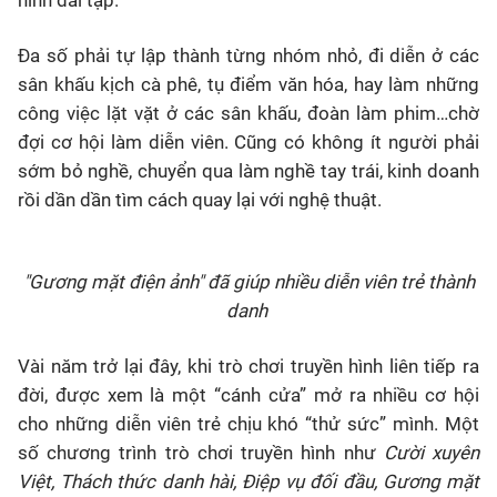
hình dài tập.
Đa số phải tự lập thành từng nhóm nhỏ, đi diễn ở các
sân khấu kịch cà phê, tụ điểm văn hóa, hay làm những
công việc lặt vặt ở các sân khấu, đoàn làm phim…chờ
đợi cơ hội làm diễn viên. Cũng có không ít người phải
sớm bỏ nghề, chuyển qua làm nghề tay trái, kinh doanh
rồi dần dần tìm cách quay lại với nghệ thuật.
"Gương mặt điện ảnh" đã giúp nhiều diễn viên trẻ thành
danh
Vài năm trở lại đây, khi trò chơi truyền hình liên tiếp ra
đời, được xem là một “cánh cửa” mở ra nhiều cơ hội
cho những diễn viên trẻ chịu khó “thử sức” mình. Một
số chương trình trò chơi truyền hình như
Cười xuyên
Việt, Thách thức danh hài, Điệp vụ đối đầu, Gương mặt