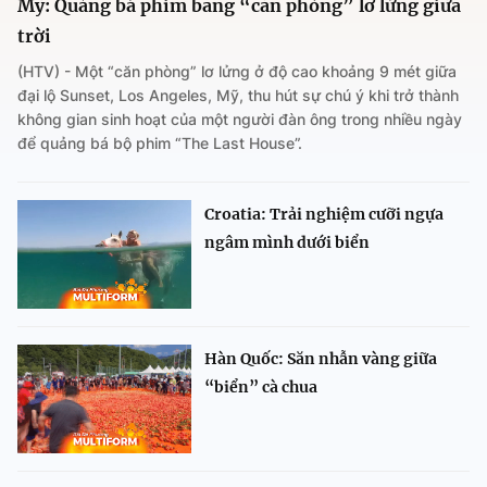
Mỹ: Quảng bá phim bằng “căn phòng” lơ lửng giữa
trời
(HTV) - Một “căn phòng” lơ lửng ở độ cao khoảng 9 mét giữa
đại lộ Sunset, Los Angeles, Mỹ, thu hút sự chú ý khi trở thành
không gian sinh hoạt của một người đàn ông trong nhiều ngày
để quảng bá bộ phim “The Last House”.
Croatia: Trải nghiệm cưỡi ngựa
ngâm mình dưới biển
Hàn Quốc: Săn nhẫn vàng giữa
“biển” cà chua