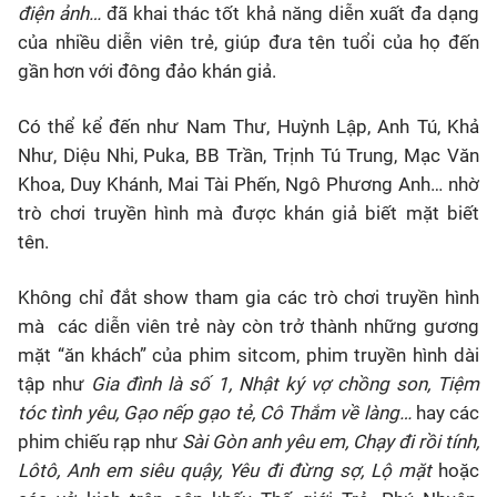
điện ảnh…
đã khai thác tốt khả năng diễn xuất đa dạng
của nhiều diễn viên trẻ, giúp đưa tên tuổi của họ đến
gần hơn với đông đảo khán giả.
Có thể kể đến như Nam Thư, Huỳnh Lập, Anh Tú, Khả
Như, Diệu Nhi, Puka, BB Trần, Trịnh Tú Trung, Mạc Văn
Khoa, Duy Khánh, Mai Tài Phến, Ngô Phương Anh… nhờ
trò chơi truyền hình mà được khán giả biết mặt biết
tên.
Không chỉ đắt show tham gia các trò chơi truyền hình
mà các diễn viên trẻ này còn trở thành những gương
mặt “ăn khách” của phim sitcom, phim truyền hình dài
tập như
Gia đình là số 1, Nhật ký vợ chồng son, Tiệm
tóc tình yêu, Gạo nếp gạo tẻ, Cô Thắm về làng…
hay các
phim chiếu rạp như
Sài Gòn anh yêu em, Chạy đi rồi tính,
Lôtô, Anh em siêu quậy, Yêu đi đừng sợ, Lộ mặt
hoặc