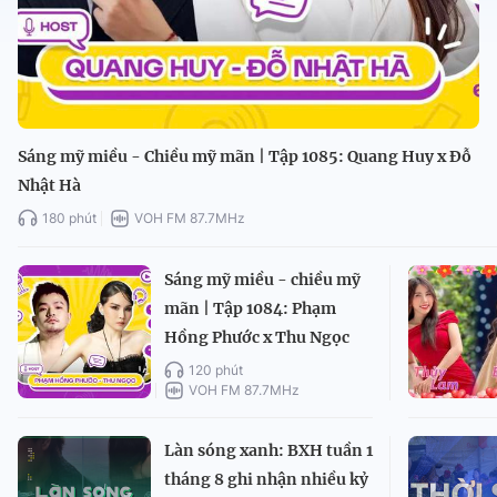
Sáng mỹ miều - Chiều mỹ mãn | Tập 1085: Quang Huy x Đỗ
Nhật Hà
180 phút
VOH FM 87.7MHz
Sáng mỹ miều - chiều mỹ
mãn | Tập 1084: Phạm
Hồng Phước x Thu Ngọc
120 phút
VOH FM 87.7MHz
Làn sóng xanh: BXH tuần 1
tháng 8 ghi nhận nhiều kỷ