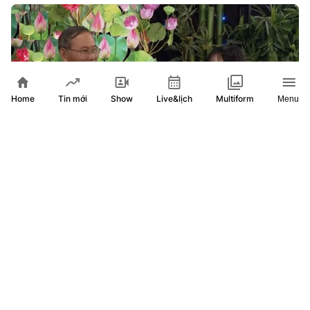
Home
Show
Live&lịch
Tin mới
Multiform
Menu
Chỉ cần có tình yêu thôi là đủ!