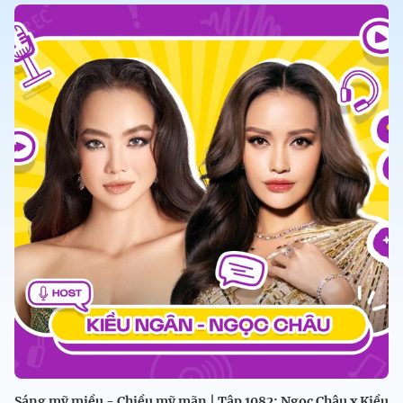
Sáng mỹ miều - Chiều mỹ mãn | Tập 1082: Ngọc Châu x Kiều