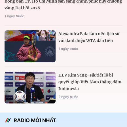
Bóng bàn TP. Hồ Chí Minh sẵn sàng chinh phục huy chương
vàng Đại hội 2026
1 ngày trước
Alexandra Eala làm nên lịch sử
với danh hiệu WTA đầu tiên
1 ngày trước
HLV Kim Sang-sik tiết lộ bí
quyết giúp Việt Nam thắng đậm
Indonesia
2 ngày trước
RADIO MỚI NHẤT