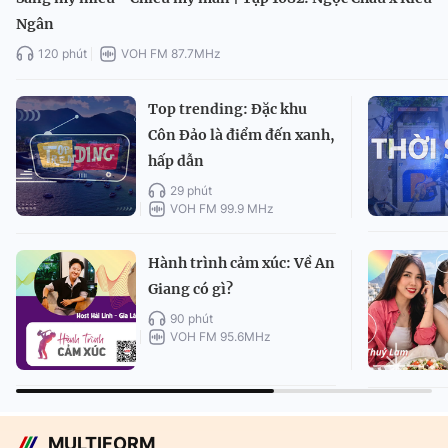
Ngân
120 phút
VOH FM 87.7MHz
Top trending: Đặc khu
Côn Đảo là điểm đến xanh,
hấp dẫn
29 phút
VOH FM 99.9 MHz
Hành trình cảm xúc: Về An
Giang có gì?
90 phút
VOH FM 95.6MHz
MULTIFORM